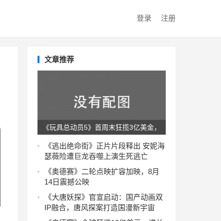
登录
注册
文章推荐
《玩具总动员5》首周末狂揽3亿美金，
全球票房势不可挡！
《逃出绝命街》正片片段释出 安妮海
瑟薇险遭巨龙吞噬上演生死逃亡
《奥德赛》二轮点映扩容加映，8月
14日震撼公映
《大唐妖探》官宣启动：国产动画双
IP融合，唐风探案打造国漫新宇宙