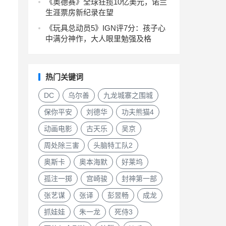
《奥德赛》全球狂揽10亿美元，诺兰
生涯票房新纪录在望
《玩具总动员5》IGN评7分：孩子心
中满分神作，大人眼里勉强及格
热门关键词
DC
乌尔善
九龙城寨之围城
保你平安
刘德华
功夫熊猫4
动画电影
古天乐
吴京
周处除三害
头脑特工队2
奥斯卡
奥本海默
好莱坞
孤注一掷
宫崎骏
封神第一部
张艺谋
张译
彭昱畅
成龙
抓娃娃
朱一龙
死侍3