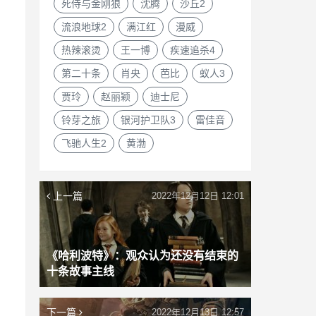
死侍与金刚狼
沈腾
沙丘2
流浪地球2
满江红
漫威
热辣滚烫
王一博
疾速追杀4
第二十条
肖央
芭比
蚁人3
贾玲
赵丽颖
迪士尼
铃芽之旅
银河护卫队3
雷佳音
飞驰人生2
黄渤
上一篇
2022年12月12日 12:01
《哈利波特》：观众认为还没有结束的
十条故事主线
下一篇
2022年12月13日 12:57