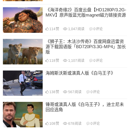
《海洋奇缘2》百度云盘【HD1280P/3.2G-
MKV】原声版蓝光版magnet磁力链接资源
114
赞
1,047
阅读
0
评论
《狮子王：木法沙传奇》百度网盘迅雷资
源下载国语版「BD720P/3.3G-MP4」加长
版
118
赞
1,107
阅读
0
评论
海姆斯沃斯或演真人版《白马王子》
138
赞
567
阅读
0
评论
锤哥或演真人版《白马王子》，迪士尼未
回应选角
108
赞
678
阅读
0
评论