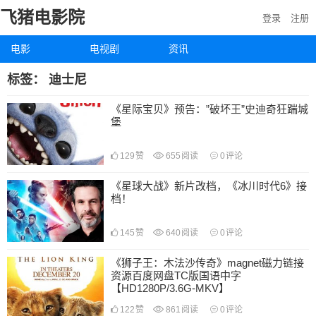
飞猪电影院
登录
注册
电影
电视剧
资讯
标签：
迪士尼
《星际宝贝》预告：”破坏王”史迪奇狂踹城
堡
129
赞
655
阅读
0
评论
《星球大战》新片改档，《冰川时代6》接
档！
145
赞
640
阅读
0
评论
《狮子王：木法沙传奇》magnet磁力链接
资源百度网盘TC版国语中字
【HD1280P/3.6G-MKV】
122
赞
861
阅读
0
评论