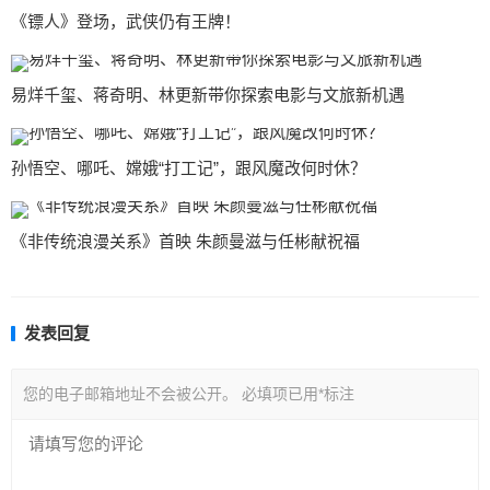
《镖人》登场，武侠仍有王牌！
易烊千玺、蒋奇明、林更新带你探索电影与文旅新机遇
孙悟空、哪吒、嫦娥“打工记”，跟风魔改何时休？
《非传统浪漫关系》首映 朱颜曼滋与任彬献祝福
发表回复
您的电子邮箱地址不会被公开。
必填项已用
*
标注