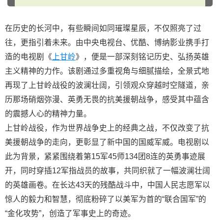
在历史的长河中，有些瞬间如同璀璨星辰，不仅照亮了过
往，更指引着未来。由中央电视台、优酷、博纳影业携手打
造的电视剧《
上甘岭
》，便是一部深刻铭记历史、弘扬英雄
主义精神的力作。该剧通过多重视角与细腻描绘，全景式地
再现了上甘岭战役的波澜壮阔，引领观众穿越时空隧道，亲
历那场硝烟弥漫、英勇无畏的抗美援朝战争，感受其中蕴含
的震撼人心的精神力量。
上甘岭战役，作为世界战争史上的经典之战，不仅改变了抗
美援朝战争的走向，更彰显了新中国的国威军威。电视剧以
此为背景，紧紧围绕着第15军45师134团8连的英勇事迹展
开，同时穿插12军指战员的故事，共同织就了一幅波澜壮阔
的英雄画卷。在长达43天的残酷战斗中，中国人民志愿军以
惊人的毅力和智慧，彻底粉碎了以美军为首的“联合国军”的
“金化攻势”，创造了军事史上的奇迹。