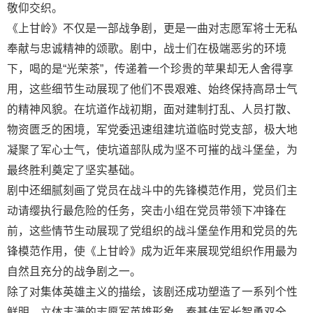
敬仰交织。
《上甘岭》不仅是一部战争剧，更是一曲对志愿军将士无私
奉献与忠诚精神的颂歌。剧中，战士们在极端恶劣的环境
下，喝的是“光荣茶”，传递着一个珍贵的苹果却无人舍得享
用，这些细节生动展现了他们不畏艰难、始终保持高昂士气
的精神风貌。在坑道作战初期，面对建制打乱、人员打散、
物资匮乏的困境，军党委迅速组建坑道临时党支部，极大地
凝聚了军心士气，使坑道部队成为坚不可摧的战斗堡垒，为
最终胜利奠定了坚实基础。
剧中还细腻刻画了党员在战斗中的先锋模范作用，党员们主
动请缨执行最危险的任务，突击小组在党员带领下冲锋在
前，这些情节生动展现了党组织的战斗堡垒作用和党员的先
锋模范作用，使《上甘岭》成为近年来展现党组织作用最为
自然且充分的战争剧之一。
除了对集体英雄主义的描绘，该剧还成功塑造了一系列个性
鲜明、立体丰满的志愿军英雄形象。秦基伟军长智勇双全，