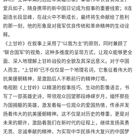
爱兵如子，随身携带的新中国日记成为叙事的重要线索；8连
副连长段显峰，在战火中不断成长，最终将生命献给了胜利
的那一刻，他的形象是对我军优良传统和革命精神的生动诠
释。
《上甘岭》在叙事上采用了“以我为主”的原则，同时兼顾了
“联合国军”的视角，这种多维度的呈现方式，让观众能够更全
面、深入地理解上甘岭战役的全貌及其深远意义。对于中国
人而言，“上甘岭”已不仅仅是一个地理名词，它象征着伟大的
抗美援朝精神，是激励后人不断前行的精神灯塔。
电视剧《上甘岭》以精湛的叙事技巧、生动的影像语言，书
写了一部英雄史诗，带领观众回望那段峥嵘岁月，缅怀那些
为国捐躯的英雄，激发着每一位观众的爱国热情，传承并发
扬着伟大的抗美援朝精神。这不仅是对历史的尊重，更是对
未来的期许，激励着我们在新时代的征程上，继续发扬英勇
无畏、忠诚奉献的精神，为实现中华民族伟大复兴的中国梦