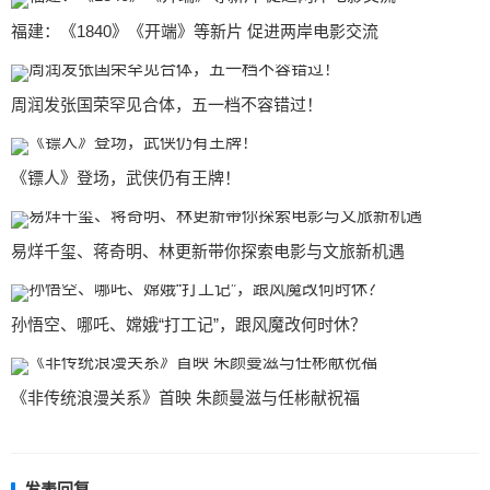
福建：《1840》《开端》等新片 促进两岸电影交流
周润发张国荣罕见合体，五一档不容错过！
《镖人》登场，武侠仍有王牌！
易烊千玺、蒋奇明、林更新带你探索电影与文旅新机遇
孙悟空、哪吒、嫦娥“打工记”，跟风魔改何时休？
《非传统浪漫关系》首映 朱颜曼滋与任彬献祝福
发表回复