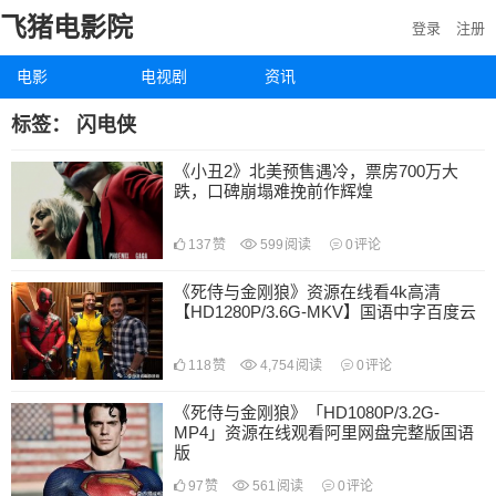
飞猪电影院
登录
注册
电影
电视剧
资讯
标签：
闪电侠
《小丑2》北美预售遇冷，票房700万大
跌，口碑崩塌难挽前作辉煌
137
赞
599
阅读
0
评论
《死侍与金刚狼》资源在线看4k高清
【HD1280P/3.6G-MKV】国语中字百度云
118
赞
4,754
阅读
0
评论
《死侍与金刚狼》「HD1080P/3.2G-
MP4」资源在线观看阿里网盘完整版国语
版
97
赞
561
阅读
0
评论