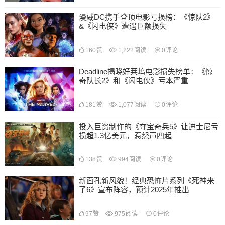
漫威DC携手登顶电影亏损榜：《惊队2》
&《闪电侠》遭遇巨额损失
160
赞
1,222
阅读
0
评论
Deadline揭晓好莱坞电影损失榜单：《惊
奇队长2》和《闪电侠》亏本严重
181
赞
1,077
阅读
0
评论
投入巨资制作的《夺宝奇兵5》让迪士尼亏
损超1.3亿美元，惹怨声四起
138
赞
994
阅读
0
评论
新面孔新风貌！经典恐怖片系列《死神来
了6》宣布阵容，预计2025年推出
97
赞
975
阅读
0
评论