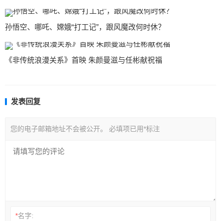
孙悟空、哪吒、嫦娥“打工记”，跟风魔改何时休？
《非传统浪漫关系》首映 朱颜曼滋与任彬献祝福
发表回复
您的电子邮箱地址不会被公开。
必填项已用
*
标注
*
名字: