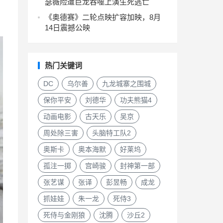
瑟薇险遭巨龙吞噬上演生死逃亡
《奥德赛》二轮点映扩容加映，8月
14日震撼公映
热门关键词
DC
乌尔善
九龙城寨之围城
保你平安
刘德华
功夫熊猫4
动画电影
古天乐
吴京
周处除三害
头脑特工队2
奥斯卡
奥本海默
好莱坞
孤注一掷
宫崎骏
封神第一部
张艺谋
张译
彭昱畅
成龙
抓娃娃
朱一龙
死侍3
死侍与金刚狼
沈腾
沙丘2