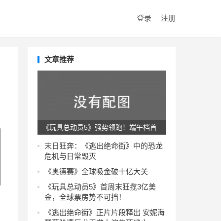
登录
注册
文章推荐
《玩具总动员5》强势领跑！端午档首
日票房冠军出炉
末日狂奔：《逃出绝命街》中的恐龙
危机与日常毁灭
《奥德赛》全球吸金破十亿大关
《玩具总动员5》首周末狂揽3亿美
金，全球票房势不可挡！
《逃出绝命街》正片片段释出 安妮海