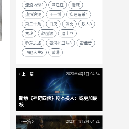
流浪地球2
满江红
漫威
热辣滚烫
王一博
疾速追杀4
第二十条
肖央
芭比
蚁人3
贾玲
赵丽颖
迪士尼
铃芽之旅
银河护卫队3
雷佳音
飞驰人生2
黄渤
上一篇
2023年4月1日 04:34
新版《神奇四侠》剧本换人：或更加硬
核
下一篇
2023年4月2日 04:21