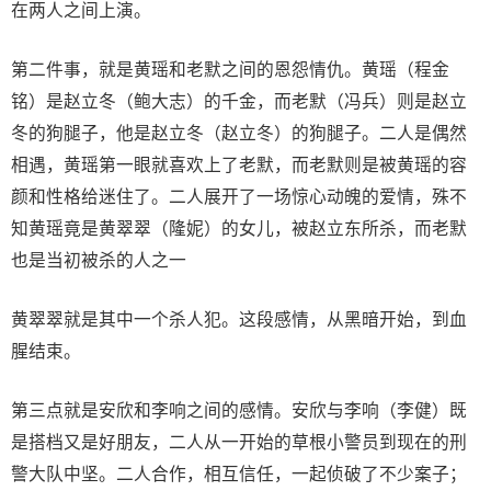
在两人之间上演。
第二件事，就是黄瑶和老默之间的恩怨情仇。黄瑶（程金
铭）是赵立冬（鲍大志）的千金，而老默（冯兵）则是赵立
冬的狗腿子，他是赵立冬（赵立冬）的狗腿子。二人是偶然
相遇，黄瑶第一眼就喜欢上了老默，而老默则是被黄瑶的容
颜和性格给迷住了。二人展开了一场惊心动魄的爱情，殊不
知黄瑶竟是黄翠翠（隆妮）的女儿，被赵立东所杀，而老默
也是当初被杀的人之一
黄翠翠就是其中一个杀人犯。这段感情，从黑暗开始，到血
腥结束。
第三点就是安欣和李响之间的感情。安欣与李响（李健）既
是搭档又是好朋友，二人从一开始的草根小警员到现在的刑
警大队中坚。二人合作，相互信任，一起侦破了不少案子；