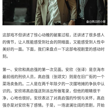
这部戏不但讲述了惊心动魄的破案过程，还讲述了很多感人
的情节，让人既能感受到社会的阴暗面，又能感受到人性中
美好的一面。下面，我们来盘点一下这部电视剧里的感动时
刻。
第一、安欣和高启强的第一次见面。安欣（张译）是京海市
最前线的刑侦人员，高启强（张颂文）则是在旧厂街的一个
菜场卖鱼的。二人是在两千年除夕的一次摆地摊的争执中认
识的。安欣将高启强送到派出所做笔录，但他的眼睛很干
净，心地也很好。安欣表达了对高启强的怜悯与关怀，高启
强亦是对安欣有了感情。于是，一场波澜壮阔的悲剧，开始