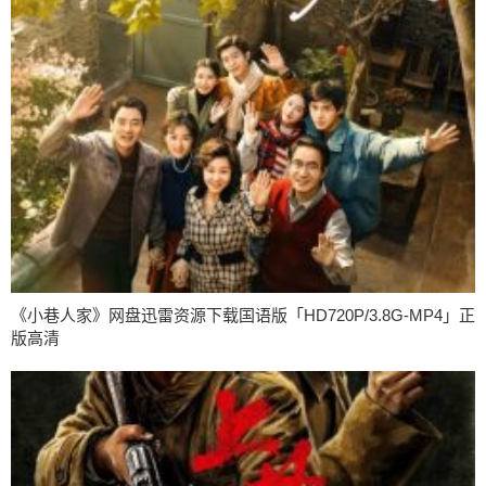
《小巷人家》网盘迅雷资源下载国语版「HD720P/3.8G-MP4」正
版高清