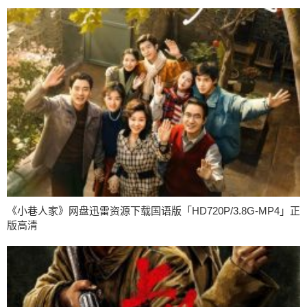
《小巷人家》网盘迅雷资源下载国语版「HD720P/3.8G-MP4」正
版高清