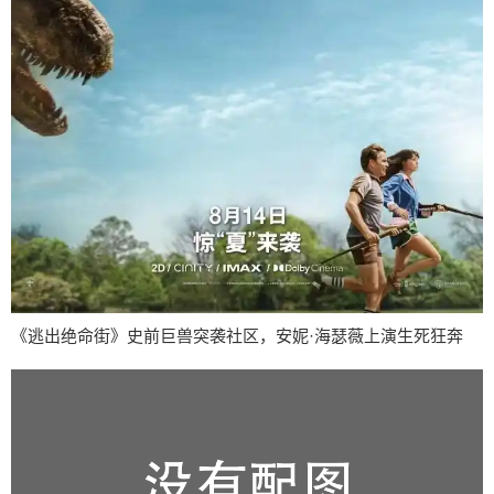
《逃出绝命街》史前巨兽突袭社区，安妮·海瑟薇上演生死狂奔