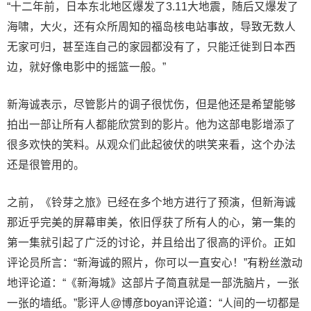
“十二年前，日本东北地区爆发了3.11大地震，随后又爆发了
海啸，大火，还有众所周知的福岛核电站事故，导致无数人
无家可归，甚至连自己的家园都没有了，只能迁徙到日本西
边，就好像电影中的摇篮一般。”
新海诚表示，尽管影片的调子很忧伤，但是他还是希望能够
拍出一部让所有人都能欣赏到的影片。他为这部电影增添了
很多欢快的笑料。从观众们此起彼伏的哄笑来看，这个办法
还是很管用的。
之前，《铃芽之旅》已经在多个地方进行了预演，但新海诚
那近乎完美的屏幕审美，依旧俘获了所有人的心，第一集的
第一集就引起了广泛的讨论，并且给出了很高的评价。正如
评论员所言：“新海诚的照片，你可以一直安心！”有粉丝激动
地评论道：“《新海城》这部片子简直就是一部洗脑片，一张
一张的墙纸。”影评人@博彦boyan评论道：“人间的一切都是