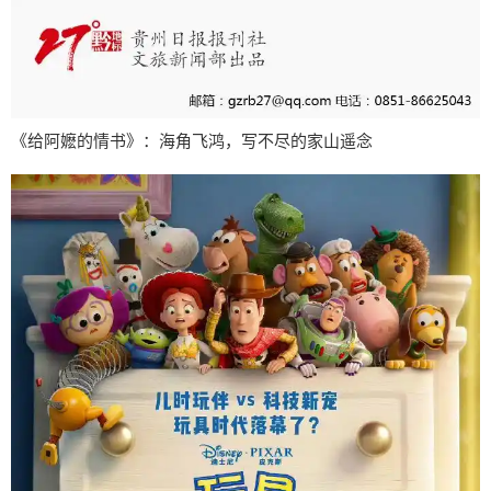
《给阿嬷的情书》：海角飞鸿，写不尽的家山遥念