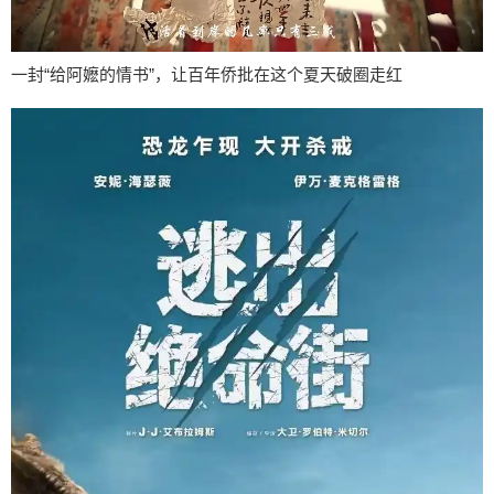
一封“给阿嬷的情书”，让百年侨批在这个夏天破圈走红