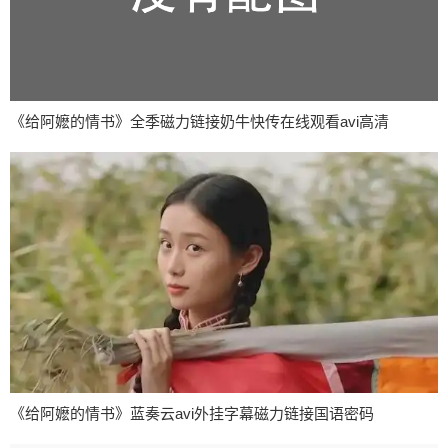
《给阿嬷的情书》全季磁力链接奶牛快传在线观看avi高清
《给阿嬷的情书》蓝奏云avi外挂字幕磁力链接国语密码