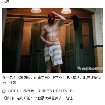
失算
荷兰弟为《蜘蛛侠：崭新之日》澡堂戏份脱水塑形，肌肉线条惊
呆叶莲娜
《她们》电影开拍：李勤勤携手张颜齐、赵让