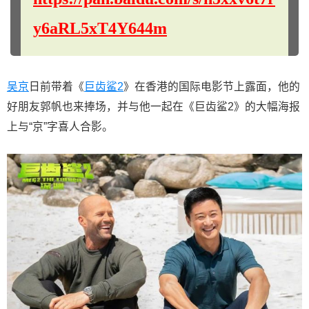
y6aRL5xT4Y644m
吴京
日前带着《
巨齿鲨2
》在香港的国际电影节上露面，他的
好朋友郭帆也来捧场，并与他一起在《巨齿鲨2》的大幅海报
上与“京”字喜人合影。