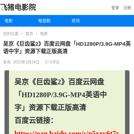
飞猪电影院
登录
注册
电影
电视剧
资讯
您的位置
首页
电影
吴京《巨齿鲨2》百度云网盘「HD1280P/3.9G-MP4英
语中字」资源下载正版高清
发布: 2023年3月24日
0
评论
吴京《巨齿鲨2》百度云网盘
「HD1280P/3.9G-MP4英语中
字」资源下载正版高清
百度云链接：
https://pan.baidu.com/s/n5xxv6t7r