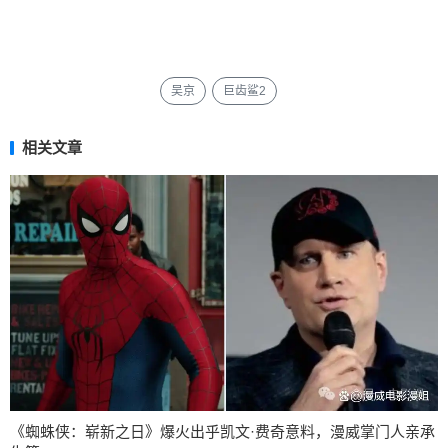
吴京
巨齿鲨2
相关文章
《蜘蛛侠：崭新之日》爆火出乎凯文·费奇意料，漫威掌门人亲承