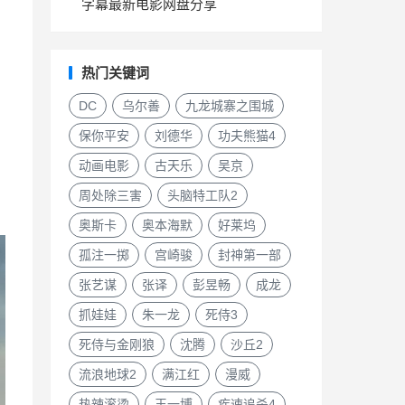
字幕最新电影网盘分享
热门关键词
DC
乌尔善
九龙城寨之围城
保你平安
刘德华
功夫熊猫4
动画电影
古天乐
吴京
周处除三害
头脑特工队2
奥斯卡
奥本海默
好莱坞
孤注一掷
宫崎骏
封神第一部
张艺谋
张译
彭昱畅
成龙
抓娃娃
朱一龙
死侍3
死侍与金刚狼
沈腾
沙丘2
流浪地球2
满江红
漫威
热辣滚烫
王一博
疾速追杀4