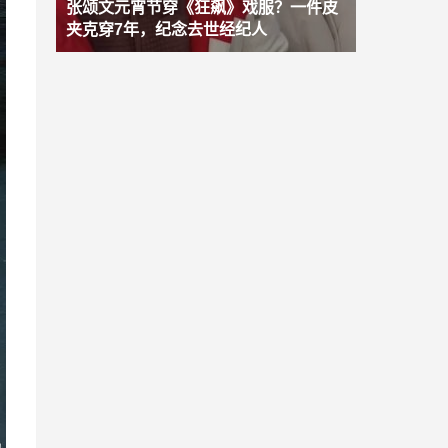
张颂文元宵节穿《狂飙》戏服？一件皮
夹克穿7年，纪念去世经纪人