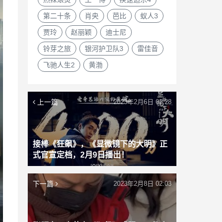
第二十条
肖央
芭比
蚁人3
贾玲
赵丽颖
迪士尼
铃芽之旅
银河护卫队3
雷佳音
飞驰人生2
黄渤
上一篇
2023年2月6日 02:28
接棒《狂飙》，《显微镜下的大明》正
式官宣定档，2月9日播出！
下一篇
2023年2月8日 02:03