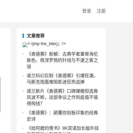
登录
注册
文章推荐
《奥德赛》新解：古典学者重审海伦
肤色、佩涅罗佩的针线与不速之客之
谜
诺兰科幻巨制《奥德赛》引爆狂潮，
马斯克炮轰难阻影迷狂热追捧
诺兰新片《奥德赛》口碑爆棚但选角
风波不断，这部争议之作到底值不值
得掏钱？
《奥德赛》：颠覆你刻板印象的经典
史诗
《给阿嬷的情书》8K双语加长版外挂