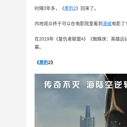
时隔3年多，《
黑豹2
》回来了。
内地观众终于可以在电影院里看到
漫威
电影了
在2019年《复仇者联盟4》《蜘蛛侠：英雄
幕。
《
黑豹
2》