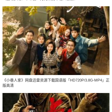
《小巷人家》网盘迅雷资源下载国语版「HD720P/3.8G-MP4」正
版高清