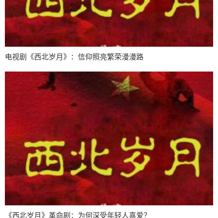
电视剧《西北岁月》：信仰照亮繁荣漫漫路
《西北岁月》革命剧：为何深受年轻人喜爱？