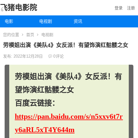
飞猪电影院
登录
注册
电影
电视剧
资讯
您的位置
首页
电视剧
劳模姐出演《美队4》女反派！有望饰演红骷髅之女
发布: 2022年12月28日
0
评论
劳模姐出演《美队4》女反派！有
望饰演红骷髅之女
百度云链接：
https://pan.baidu.com/s/n5xxv6t7r
y6aRL5xT4Y644m