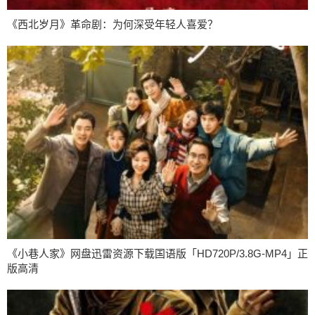
《西北岁月》革命剧：为何深受年轻人喜爱？
《小巷人家》网盘迅雷资源下载国语版「HD720P/3.8G-MP4」正
版高清