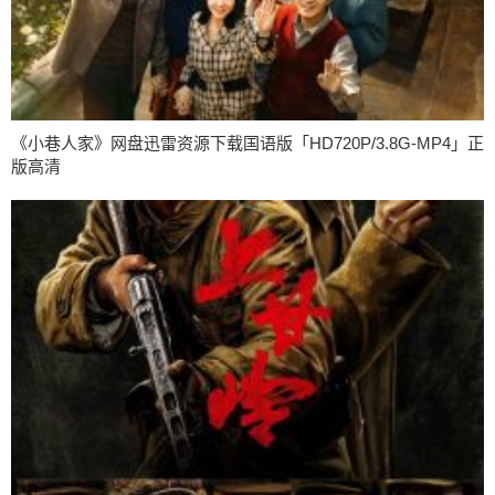
《小巷人家》网盘迅雷资源下载国语版「HD720P/3.8G-MP4」正
版高清