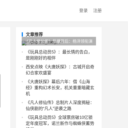
登录
注册
文章推荐
《凡人修仙传》热播背后：杨洋领衔演
绎东方写意美学的文化底蕴
《玩具总动员5》：最长情的告白，
是刚刚好的相伴
西安点映《大唐妖探》：古城开启奇
幻合家欢盛宴
《大唐妖探》幕后六年：借《山海
经》重构幻术长安，机关重重暗藏玄
机
《凡人修仙传》总制片人深度揭秘：
仙侠剧的“凡人”逆袭之路
《玩具总动员5》全球票房破10亿锁
定年度冠军，诺兰新作与蜘蛛侠蓄势