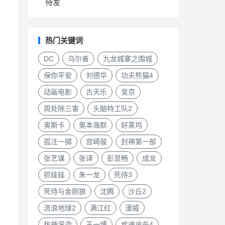
待发
热门关键词
DC
乌尔善
九龙城寨之围城
保你平安
刘德华
功夫熊猫4
动画电影
古天乐
吴京
周处除三害
头脑特工队2
奥斯卡
奥本海默
好莱坞
孤注一掷
宫崎骏
封神第一部
张艺谋
张译
彭昱畅
成龙
抓娃娃
朱一龙
死侍3
死侍与金刚狼
沈腾
沙丘2
流浪地球2
满江红
漫威
热辣滚烫
王一博
疾速追杀4