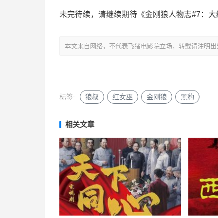
未完待续，请继续期待《金刚狼人物志#7：大
本文来自网络，不代表飞猪电影院立场，转载请注明出处：https://m
标签:
狼叔
红女巫
金刚狼
黑豹
相关文章