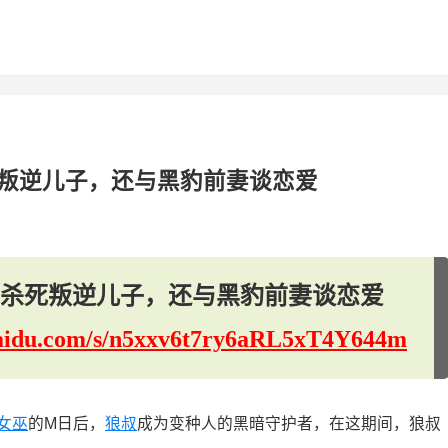
叛逆儿子，还与黑豹前妻谈恋爱
杀死叛逆儿子，还与黑豹前妻谈恋爱
.baidu.com/s/n5xxv6t7ry6aRL5xT4Y644m
女巫
的M日后，
狼叔
成为变种人的黑暗守护者，在这期间，狼叔