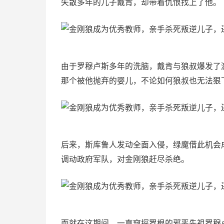
失散多年的儿子戴肯，却带着仇恨找上了他。
由于罗穆卢斯多年的洗脑，戴肯与狼叔爆发了
那个被他抛弃的婴儿，不论如何狼叔也无法狠
后来，斯库鲁人发动全面入侵，绿魔借此机会
调动政府军队，对金刚狼赶尽杀绝。
而就在这期间，一直窥探罗根的邪恶先祖罗穆