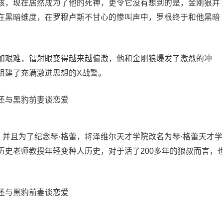
孩，现在居然成为了他的死神，更令它没有想到的是，金刚狼并
在黑暗维度，在罗穆卢斯不甘心的惨叫声中，罗根终于和他黑暗
加艰难，镭射眼变得越来越偏激，他和金刚狼爆发了激烈的冲
组建了充满激进思想的X战警。
并且为了纪念琴·格蕾，将泽维尔天才学院改名为琴·格蕾天才学
历史老师教授年轻变种人历史，对于活了200多年的狼叔而言，