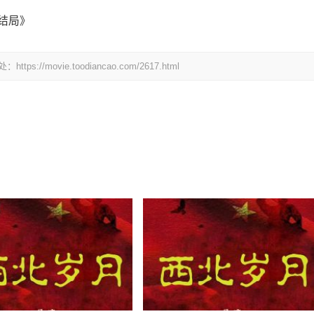
结局》
ovie.toodiancao.com/2617.html