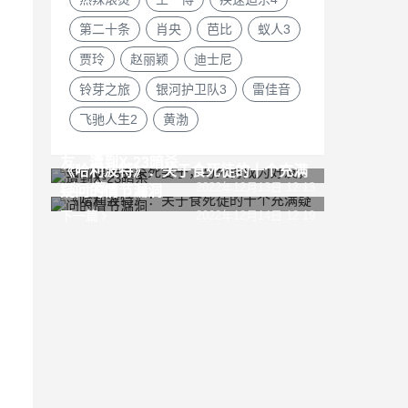
第二十条
肖央
芭比
蚁人3
贾玲
赵丽颖
迪士尼
铃芽之旅
银河护卫队3
雷佳音
飞驰人生2
黄渤
金刚狼亲手杀死妻子，与死侍成为好
友，遭到X-23暗杀
《哈利波特》：关于食死徒的十个充满
上一篇
2022年12月13日 12:13
疑问的情节漏洞
下一篇
2022年12月14日 12:19