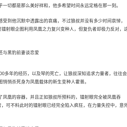
乎一切都是那么美好祥和，他多希望时间永远定格在那一刻。
感受到他沉默中透露出的哀痛，不过狼叔并没有多少时间哀悼，
是镭射眼企图利用凤凰之力复兴变种人，但复仇者却极力反对，
00多年的经历，以及琴的死亡，让狼叔深知追求力量者，往往会
图悄悄杀死身为凤凰载体的新生变种人霍普。
了凤凰的容器，并且正如狼叔所预料的，镭射眼完全被凤凰吞
智，可不料此时的镭射眼已经完全陷入疯狂，在力量失控中，意