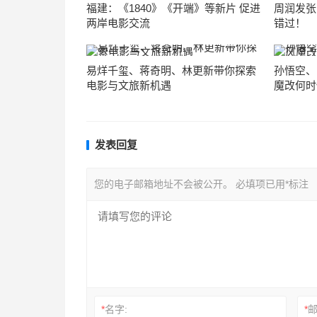
福建：《1840》《开端》等新片 促进
周润发张
两岸电影交流
错过！
易烊千玺、蒋奇明、林更新带你探索
孙悟空、
电影与文旅新机遇
魔改何时
发表回复
您的电子邮箱地址不会被公开。
必填项已用
*
标注
*
名字:
*
邮