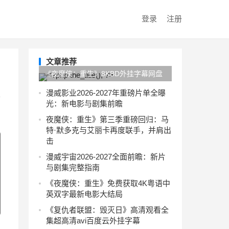
登录
注册
文章推荐
《夜魔侠：重生》8KBD外挂字幕网盘
最新资源粤语
演
漫威影业2026-2027年重磅片单全曝
光：新电影与剧集前瞻
夜魔侠：重生》第三季重磅回归：马
特·默多克与艾丽卡再度联手，并肩出
击
漫威宇宙2026-2027全面前瞻：新片
与剧集完整指南
《夜魔侠：重生》免费获取4K粤语中
英双字最新电影大结局
《复仇者联盟：毁灭日》高清观看全
集超高清avi百度云外挂字幕