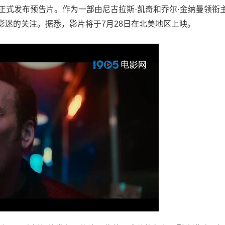
正式发布预告片。作为一部由尼古拉斯·凯奇和乔尔·金纳曼领衔
影迷的关注。据悉，影片将于7月28日在北美地区上映。