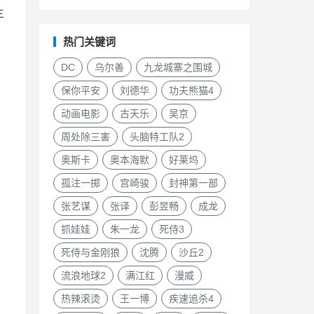
主
热门关键词
DC
乌尔善
九龙城寨之围城
保你平安
刘德华
功夫熊猫4
动画电影
古天乐
吴京
周处除三害
头脑特工队2
奥斯卡
奥本海默
好莱坞
孤注一掷
宫崎骏
封神第一部
张艺谋
张译
彭昱畅
成龙
抓娃娃
朱一龙
死侍3
死侍与金刚狼
沈腾
沙丘2
流浪地球2
满江红
漫威
热辣滚烫
王一博
疾速追杀4