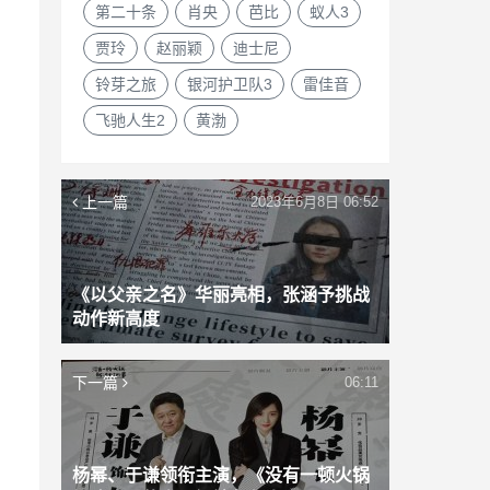
第二十条
肖央
芭比
蚁人3
贾玲
赵丽颖
迪士尼
铃芽之旅
银河护卫队3
雷佳音
飞驰人生2
黄渤
上一篇
2023年6月8日 06:52
《以父亲之名》华丽亮相，张涵予挑战
动作新高度
下一篇
06:11
杨幂、于谦领衔主演，《没有一顿火锅