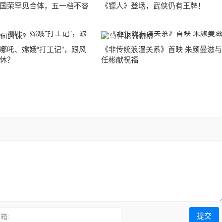
国荣罕见合体，五一档不容
《镖人》登场，武侠仍有王牌！
哪吒、嫦娥“打工记”，跟风
《非传统浪漫关系》首映 朱颜曼滋
休？
任彬献祝福
箱: