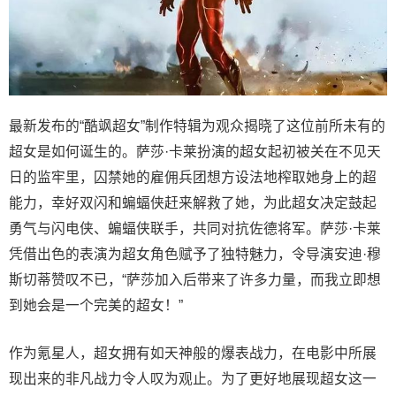
最新发布的“酷飒超女”制作特辑为观众揭晓了这位前所未有的
超女是如何诞生的。萨莎·卡莱扮演的超女起初被关在不见天
日的监牢里，囚禁她的雇佣兵团想方设法地榨取她身上的超
能力，幸好双闪和蝙蝠侠赶来解救了她，为此超女决定鼓起
勇气与闪电侠、蝙蝠侠联手，共同对抗佐德将军。萨莎·卡莱
凭借出色的表演为超女角色赋予了独特魅力，令导演安迪·穆
斯切蒂赞叹不已，“萨莎加入后带来了许多力量，而我立即想
到她会是一个完美的超女！”
作为氪星人，超女拥有如天神般的爆表战力，在电影中所展
现出来的非凡战力令人叹为观止。为了更好地展现超女这一