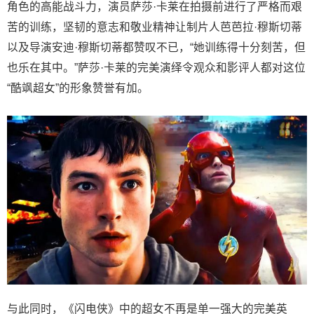
角色的高能战斗力，演员萨莎·卡莱在拍摄前进行了严格而艰
苦的训练，坚韧的意志和敬业精神让制片人芭芭拉·穆斯切蒂
以及导演安迪·穆斯切蒂都赞叹不已，“她训练得十分刻苦，但
也乐在其中。”萨莎·卡莱的完美演绎令观众和影评人都对这位
“酷飒超女”的形象赞誉有加。
与此同时，《闪电侠》中的超女不再是单一强大的完美英