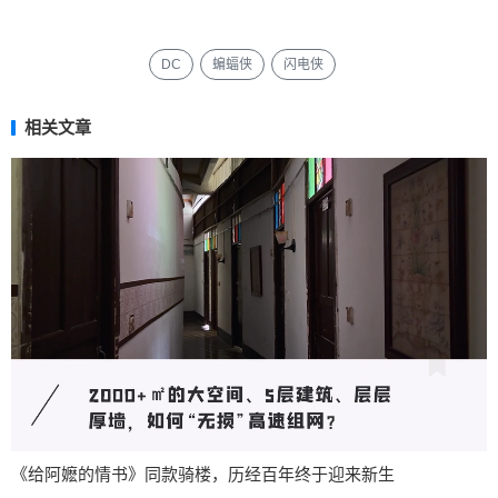
DC
蝙蝠侠
闪电侠
相关文章
《给阿嬷的情书》同款骑楼，历经百年终于迎来新生