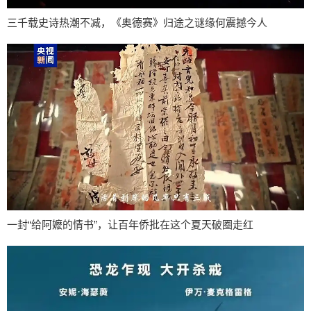
三千载史诗热潮不减，《奥德赛》归途之谜缘何震撼今人
一封“给阿嬷的情书”，让百年侨批在这个夏天破圈走红