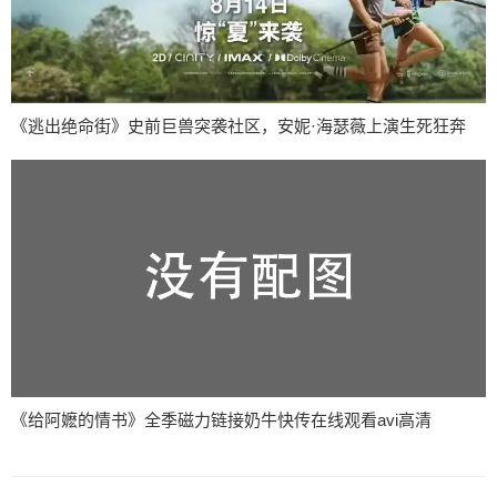
《逃出绝命街》史前巨兽突袭社区，安妮·海瑟薇上演生死狂奔
《给阿嬷的情书》全季磁力链接奶牛快传在线观看avi高清