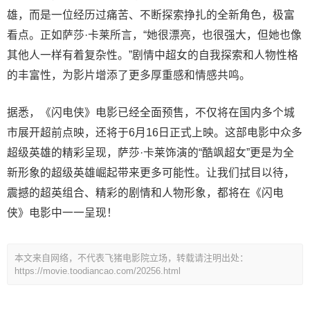
雄，而是一位经历过痛苦、不断探索挣扎的全新角色，极富
看点。正如萨莎·卡莱所言，“她很漂亮，也很强大，但她也像
其他人一样有着复杂性。”剧情中超女的自我探索和人物性格
的丰富性，为影片增添了更多厚重感和情感共鸣。
据悉，《闪电侠》电影已经全面预售，不仅将在国内多个城
市展开超前点映，还将于6月16日正式上映。这部电影中众多
超级英雄的精彩呈现，萨莎·卡莱饰演的“酷飒超女”更是为全
新形象的超级英雄崛起带来更多可能性。让我们拭目以待，
震撼的超英组合、精彩的剧情和人物形象，都将在《闪电
侠》电影中一一呈现！
本文来自网络，不代表飞猪电影院立场，转载请注明出处：
https://movie.toodiancao.com/20256.html