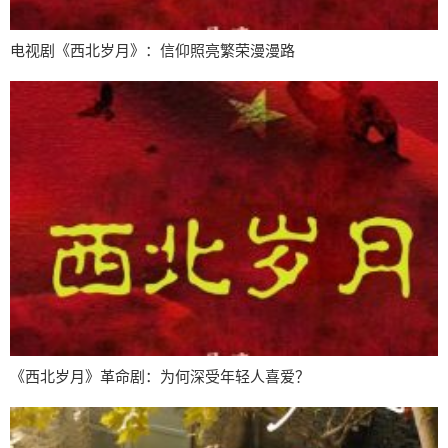
电视剧《西北岁月》：信仰照亮繁荣漫漫路
《西北岁月》革命剧：为何深受年轻人喜爱？