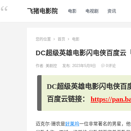
飞猪电影院
电影
电视剧
资讯
您的位置
首页
电影
DC超级英雄电影闪电侠百度云「b
作者:
美剧控
发布: 2023年5月9日
0
评论
DC超级英雄电影闪电侠百度云
百度云链接：
https://pan
迈克尔·珊农是
好莱坞
一位非常著名的男星，他