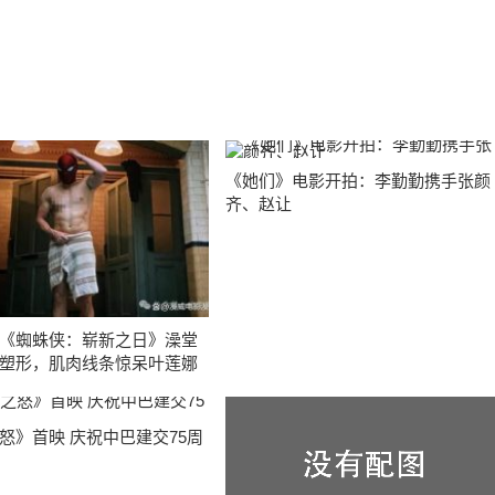
《她们》电影开拍：李勤勤携手张颜
齐、赵让
《蜘蛛侠：崭新之日》澡堂
塑形，肌肉线条惊呆叶莲娜
怒》首映 庆祝中巴建交75周