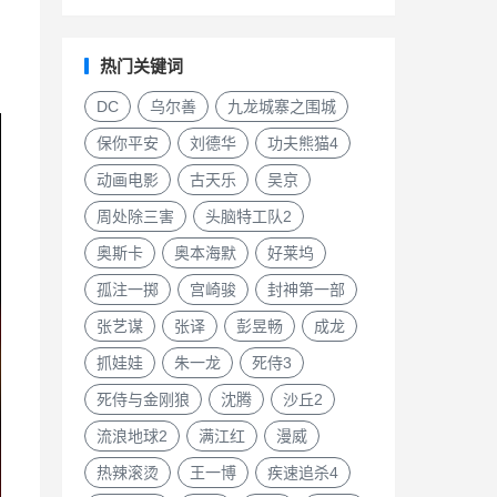
热门关键词
DC
乌尔善
九龙城寨之围城
保你平安
刘德华
功夫熊猫4
动画电影
古天乐
吴京
周处除三害
头脑特工队2
奥斯卡
奥本海默
好莱坞
孤注一掷
宫崎骏
封神第一部
张艺谋
张译
彭昱畅
成龙
抓娃娃
朱一龙
死侍3
死侍与金刚狼
沈腾
沙丘2
流浪地球2
满江红
漫威
热辣滚烫
王一博
疾速追杀4