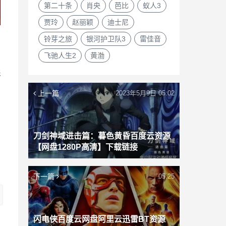
第二十条
肖央
芭比
蚁人3
贾玲
赵丽颖
迪士尼
铃芽之旅
银河护卫队3
雷佳音
飞驰人生2
黄渤
影
上一篇
2023年5月9日 05:02
刀剑神域进击篇：暮色黄昏百度云资源
【网盘1280P高清】下载链接
下一篇
05:25
闪电侠百度云网盘阿里云迅雷BT资源