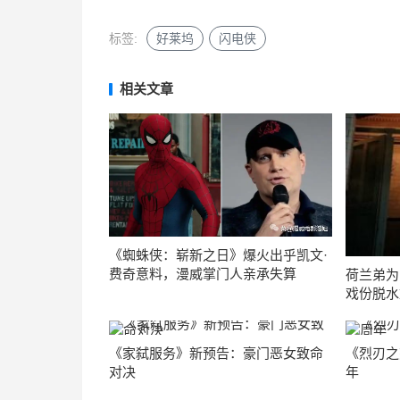
标签:
好莱坞
闪电侠
相关文章
《蜘蛛侠：崭新之日》爆火出乎凯文·
费奇意料，漫威掌门人亲承失算
荷兰弟为
戏份脱水
《家弑服务》新预告：豪门恶女致命
《烈刃之
对决
年