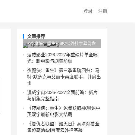
登录
注册
文章推荐
《夜魔侠：重生》8KBD外挂字幕网盘
最新资源粤语
漫威影业2026-2027年重磅片单全曝
光：新电影与剧集前瞻
夜魔侠：重生》第三季重磅回归：马
特·默多克与艾丽卡再度联手，并肩出
击
漫威宇宙2026-2027全面前瞻：新片
与剧集完整指南
《夜魔侠：重生》免费获取4K粤语中
英双字最新电影大结局
《复仇者联盟：毁灭日》高清观看全
集超高清avi百度云外挂字幕