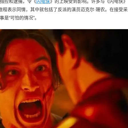
的指控和逮捕，令《
闪电侠
》的上映受到影响。许多与《闪电侠》
旅程表示同情，其中就包括了反派的演员迈克尔·珊农。在接受采
事是“可怕的情况”。