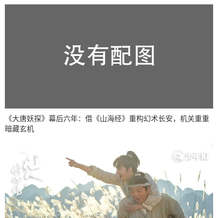
《大唐妖探》幕后六年：借《山海经》重构幻术长安，机关重重
暗藏玄机