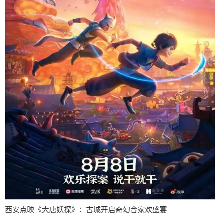
西安点映《大唐妖探》：古城开启奇幻合家欢盛宴