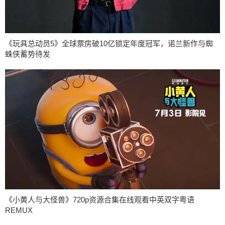
《玩具总动员5》全球票房破10亿锁定年度冠军，诺兰新作与蜘
蛛侠蓄势待发
《小黄人与大怪兽》720p资源合集在线观看中英双字粤语
REMUX