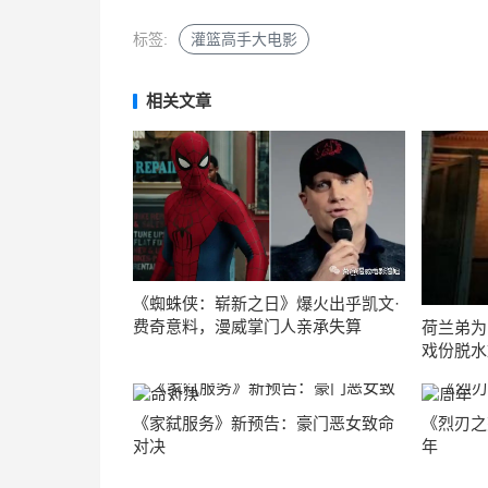
标签:
灌篮高手大电影
相关文章
《蜘蛛侠：崭新之日》爆火出乎凯文·
费奇意料，漫威掌门人亲承失算
荷兰弟为
戏份脱水
《家弑服务》新预告：豪门恶女致命
《烈刃之
对决
年