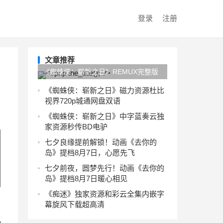
登录
注册
文章推荐
《蜘蛛侠：崭新之日》REMUX完整版
旋风下载在线观看4KUC网盘
《蜘蛛侠：崭新之日》磁力资源杜比
视界720p城通网盘双语
《蜘蛛侠：崭新之日》中字蓝奏云独
家资源秒传BD电驴
七夕良缘提前解锁！动画《去你的
岛》提档8月7日，心愿先飞
七夕前夜，圆梦先行！动画《去你的
岛》提档8月7日暖心相见
《痴迷》独家资源和彩云全集内嵌字
幕旋风下载超高清