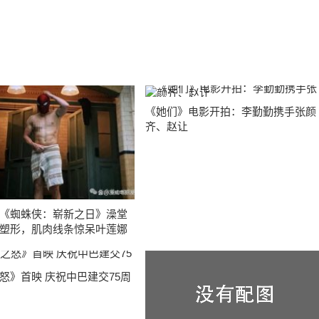
《她们》电影开拍：李勤勤携手张颜
齐、赵让
《蜘蛛侠：崭新之日》澡堂
塑形，肌肉线条惊呆叶莲娜
怒》首映 庆祝中巴建交75周