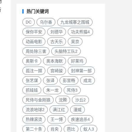
动
所
热门关键词
DC
乌尔善
九龙城寨之围城
保你平安
刘德华
功夫熊猫4
动画电影
古天乐
吴京
周处除三害
头脑特工队2
奥斯卡
奥本海默
好莱坞
孤注一掷
宫崎骏
封神第一部
张艺谋
张译
彭昱畅
成龙
抓娃娃
朱一龙
死侍3
死侍与金刚狼
沈腾
沙丘2
流浪地球2
满江红
漫威
热辣滚烫
王一博
疾速追杀4
第二十条
肖央
芭比
蚁人3