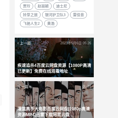
贾玲
赵丽颖
迪士尼
铃芽之旅
银河护卫队3
雷佳音
飞驰人生2
黄渤
上一篇
2023年5月6日 05:26
疾速追杀4百度云网盘资源【1080P高清
已更新】免费在线观看地址
下一篇
05:24
灌篮高手大电影百度云网盘[1080p高清
资源MP4]迅雷下载阿里云盘