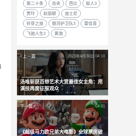
第二十条
肖央
芭比
蚁人3
贾玲
赵丽颖
迪士尼
铃芽之旅
银河护卫队3
雷佳音
飞驰人生2
黄渤
上一篇
2023年4月30日 04:10
遇
汤唯斩获百想艺术大赏最佳女主角：用
演技再度征服观众
下一篇
04:01
《超级马力欧兄弟大电影》全球票房破