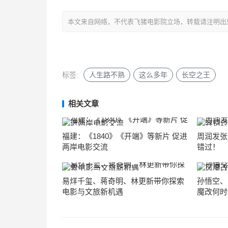
本文来自网络，不代表飞猪电影院立场，转载请注明出处：https://m
标签:
人生路不熟
这么多年
长空之王
相关文章
福建：《1840》《开端》等新片 促进
周润发张
两岸电影交流
错过！
易烊千玺、蒋奇明、林更新带你探索
孙悟空、
电影与文旅新机遇
魔改何时