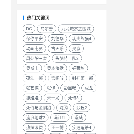
热门关键词
DC
乌尔善
九龙城寨之围城
保你平安
刘德华
功夫熊猫4
动画电影
古天乐
吴京
周处除三害
头脑特工队2
奥斯卡
奥本海默
好莱坞
孤注一掷
宫崎骏
封神第一部
张艺谋
张译
彭昱畅
成龙
抓娃娃
朱一龙
死侍3
死侍与金刚狼
沈腾
沙丘2
流浪地球2
满江红
漫威
热辣滚烫
王一博
疾速追杀4