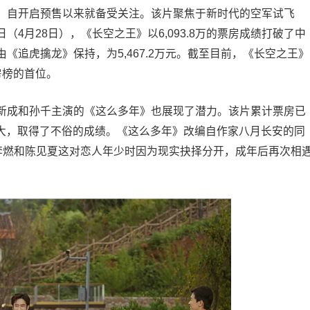
，自开启预售以来就备受关注。该片聚焦于新时代的空军试飞
4月28日），《长空之王》以6,093.8万的票房成绩打破了中
《追虎擒龙》保持，为5,467.2万元。截至目前，《长空之王》
房榜的首位。
新成和孙千主演的《这么多年》也展现了潜力。该片累计票房已
不大，取得了不俗的成绩。《这么多年》改编自作家八月长安的同
了李燃和陈见夏这对恋人年少时因为现实抉择分开，成年后再次相