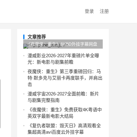
登录
注册
文章推荐
《夜魔侠：重生》8KBD外挂字幕网盘
最新资源粤语
漫威影业2026-2027年重磅片单全曝
光：新电影与剧集前瞻
夜魔侠：重生》第三季重磅回归：马
特·默多克与艾丽卡再度联手，并肩出
击
漫威宇宙2026-2027全面前瞻：新片
与剧集完整指南
《夜魔侠：重生》免费获取4K粤语中
英双字最新电影大结局
《复仇者联盟：毁灭日》高清观看全
集超高清avi百度云外挂字幕