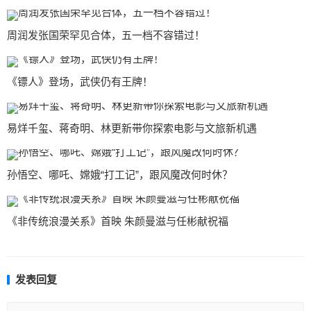
周润发张国荣罕见合体，五一档不容错过！
《镖人》登场，武侠仍有王牌！
易烊千玺、蒋奇明、林更新带你探索电影与文旅新机遇
孙悟空、哪吒、嫦娥“打工记”，跟风魔改何时休？
《非传统浪漫关系》首映 朱颜曼滋与任彬献祝福
发表回复