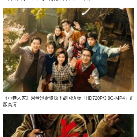
《小巷人家》网盘迅雷资源下载国语版「HD720P/3.8G-MP4」正
版高清