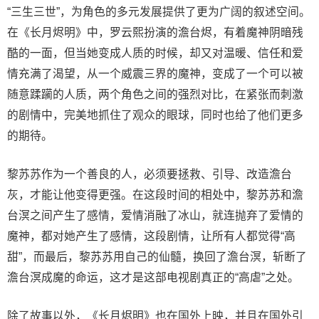
“三生三世”，为角色的多元发展提供了更为广阔的叙述空间。
在《长月烬明》中，罗云熙扮演的澹台烬，有着魔神阴暗残
酷的一面，但当她变成人质的时候，却又对温暖、信任和爱
情充满了渴望，从一个威震三界的魔神，变成了一个可以被
随意蹂躏的人质，两个角色之间的强烈对比，在紧张而刺激
的剧情中，完美地抓住了观众的眼球，同时也给了他们更多
的期待。
黎苏苏作为一个善良的人，必须要拯救、引导、改造澹台
灰，才能让他变得更强。在这段时间的相处中，黎苏苏和澹
台溟之间产生了感情，爱情消融了冰山，就连抛弃了爱情的
魔神，都对她产生了感情，这段剧情，让所有人都觉得“高
甜”，而最后，黎苏苏用自己的仙髓，换回了澹台溟，斩断了
澹台溟成魔的命运，这才是这部电视剧真正的“高虐”之处。
除了故事以外，《长月烬明》也在国外上映，并且在国外引