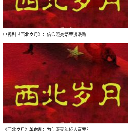
电视剧《西北岁月》：信仰照亮繁荣漫漫路
《西北岁月》革命剧：为何深受年轻人喜爱？