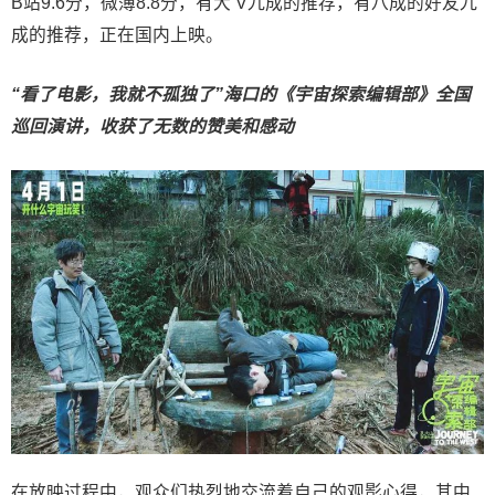
B站9.6分，微薄8.8分，有大 V九成的推荐，有八成的好友九
成的推荐，正在国内上映。
“
看了
电影
，
我
就
不孤
独了
”
海口的
《宇宙探索编辑部》全国
巡回
演
讲，
收获
了无数的
赞
美和
感动
在放映过程中，观众们热烈地交流着自己的观影心得，其中