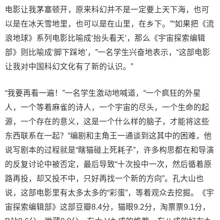
电影让我茅塞顿开，原来科幻并不是一定要上天下海，也可
以是在冰天雪地里，也可以是在山里，在乡下。”“如果把《流
浪地球》系列电影比喻成‘抬头看天’，那么《宇宙探索编辑
部》则比喻成‘脚下踩地’，”一名学生兴奋地表示，“这部电影
让我对中国科幻文化有了新的认识。”
“我要再看一遍！”一名学生激动地喊道，“一个疯狂的外星
人，一个等着麻雀的诗人，一个宇宙的尽头，一个生命的起
源，一个存在的意义，这是一个什么样的脑子，才能将这些
东西联系在一起？”编剧和主角王一通谈到这其中的困难，他
说写剧本的过程就是“瞎猫碰上死耗子”，许多构思都在和导演
的反复讨论中被否定，最后导致“十次投中一次，然后循着原
路再投，却又投不中，只好再找一个新的方向”。孔大山也
说，这部电影里有太多太多的“彩蛋”，等着观众去挖掘。《宇
宙探索编辑部》这部豆瓣8.4分，猫眼9.2分，淘票票9.1分，