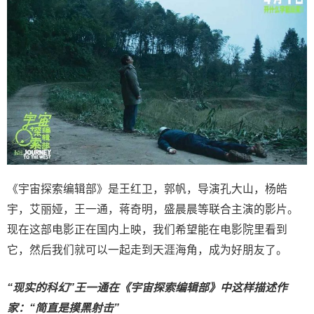
《宇宙探索编辑部》是王红卫，郭帆，导演孔大山，杨皓
宇，艾丽娅，王一通，蒋奇明，盛晨晨等联合主演的影片。
现在这部电影正在国内上映，我们希望能在电影院里看到
它，然后我们就可以一起走到天涯海角，成为好朋友了。
“
现
实的科幻”
王一通在
《宇宙探索编辑部》
中这样描述作
家：
“
简直是摸
黑
射击
”