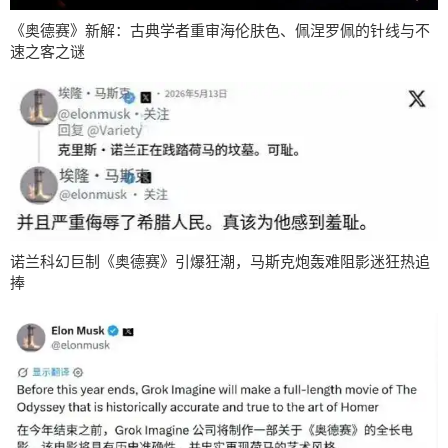
《奥德赛》新解：古典学者重审海伦肤色、佩涅罗佩的针线与不
速之客之谜
诺兰科幻巨制《奥德赛》引爆狂潮，马斯克炮轰难阻影迷狂热追
捧