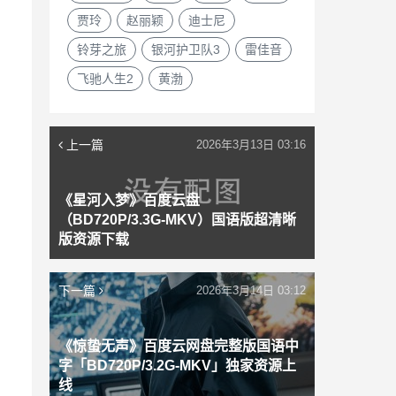
贾玲
赵丽颖
迪士尼
铃芽之旅
银河护卫队3
雷佳音
飞驰人生2
黄渤
上一篇
2026年3月13日 03:16
《星河入梦》百度云盘
（BD720P/3.3G-MKV）国语版超清晰
版资源下载
下一篇
2026年3月14日 03:12
《惊蛰无声》百度云网盘完整版国语中
字「BD720P/3.2G-MKV」独家资源上
线