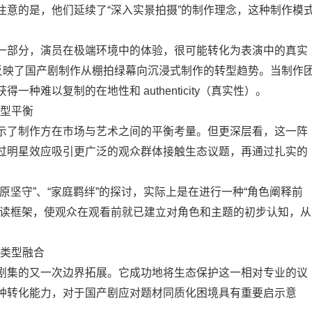
注意的是，他们延续了“深入实景拍摄”的制作理念，这种制作模
。
一部分，演员在极端环境中的体验，很可能转化为表演中的真实
，反映了国产剧制作从棚拍绿幕向沉浸式制作的转型趋势。当制作
种难以复制的在地性和 authenticity（真实性）。
新型平衡
示了制作方在市场与艺术之间的平衡考量。但更深层看，这一阵
过明星效应吸引更广泛的观众群体接触生态议题，再通过扎实的
原坚守”、“家庭羁绊”的探讨，实际上是在进行一种“角色阐释前
解读框架，使观众在观看前就已建立对角色和主题的初步认知，从
与类型融合
剧集的又一次边界拓展。它成功地将生态保护这一相对专业的议
种转化能力，对于国产剧应对题材同质化困境具有重要启示意