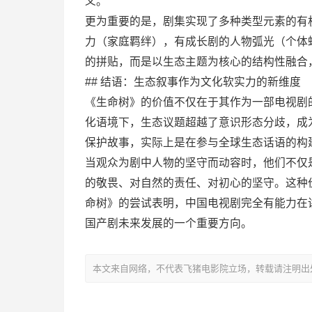
义。
更为重要的是，剧集实现了多种类型元素的有
力（家庭羁绊），有成长剧的人物弧光（个体
的拼贴，而是以生态主题为核心的结构性融合
## 结语：生态叙事作为文化软实力的新维度
《生命树》的价值不仅在于其作为一部电视剧
化语境下，生态议题超越了意识形态分歧，成
保护故事，实际上是在参与全球生态话语的构
当观众为剧中人物的坚守而动容时，他们不仅
的敬畏、对自然的责任、对初心的坚守。这种
命树》的尝试表明，中国电视剧完全有能力在
国产剧未来发展的一个重要方向。
本文来自网络，不代表飞猪电影院立场，转载请注明出处：https://m