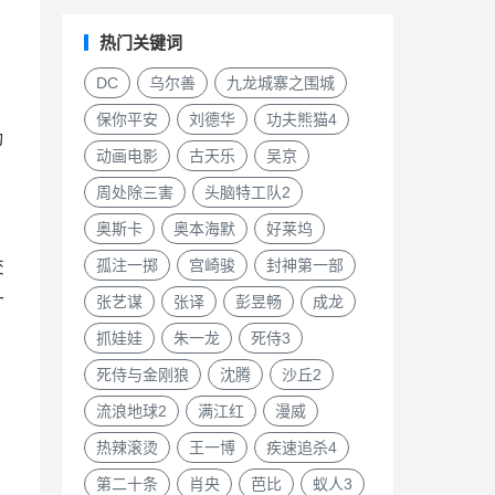
热门关键词
DC
乌尔善
九龙城寨之围城
保你平安
刘德华
功夫熊猫4
为
动画电影
古天乐
吴京
周处除三害
头脑特工队2
奥斯卡
奥本海默
好莱坞
孤注一掷
宫崎骏
封神第一部
交
一
张艺谋
张译
彭昱畅
成龙
抓娃娃
朱一龙
死侍3
死侍与金刚狼
沈腾
沙丘2
流浪地球2
满江红
漫威
热辣滚烫
王一博
疾速追杀4
第二十条
肖央
芭比
蚁人3