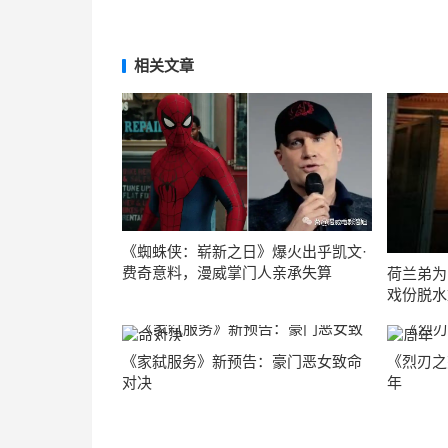
相关文章
《蜘蛛侠：崭新之日》爆火出乎凯文·
费奇意料，漫威掌门人亲承失算
荷兰弟为
戏份脱水
《家弑服务》新预告：豪门恶女致命
《烈刃之
对决
年