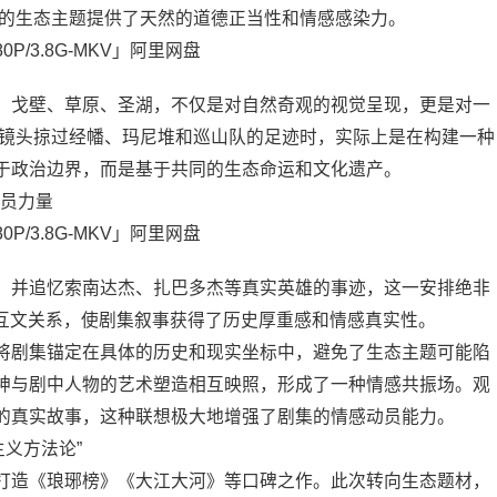
剧集的生态主题提供了天然的道德正当性和情感感染力。
、戈壁、草原、圣湖，不仅是对自然奇观的视觉呈现，更是对一
。当镜头掠过经幡、玛尼堆和巡山队的足迹时，实际上是在构建一种
于政治边界，而是基于共同的生态命运和文化遗产。
动员力量
，并追忆索南达杰、扎巴多杰等真实英雄的事迹，这一安排绝非
的互文关系，使剧集叙事获得了历史厚重感和情感真实性。
将剧集锚定在具体的历史和现实坐标中，避免了生态主题可能陷
神与剧中人物的艺术塑造相互映照，形成了一种情感共振场。观
的真实故事，这种联想极大地增强了剧集的情感动员能力。
主义方法论”
打造《琅琊榜》《大江大河》等口碑之作。此次转向生态题材，