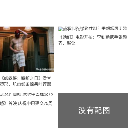
《她们》电影开拍：李勤勤携手张颜
齐、赵让
《蜘蛛侠：崭新之日》澡堂
塑形，肌肉线条惊呆叶莲娜
怒》首映 庆祝中巴建交75周