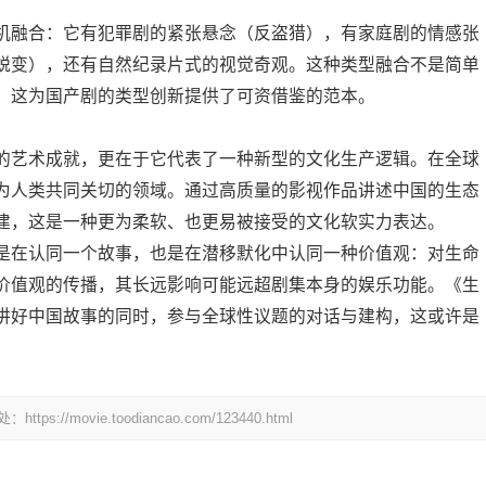
机融合：它有犯罪剧的紧张悬念（反盗猎），有家庭剧的情感张
蜕变），还有自然纪录片式的视觉奇观。这种类型融合不是简单
，这为国产剧的类型创新提供了可资借鉴的范本。
的艺术成就，更在于它代表了一种新型的文化生产逻辑。在全球
为人类共同关切的领域。通过高质量的影视作品讲述中国的生态
建，这是一种更为柔软、也更易被接受的文化软实力表达。
是在认同一个故事，也是在潜移默化中认同一种价值观：对生命
价值观的传播，其长远影响可能远超剧集本身的娱乐功能。《生
讲好中国故事的同时，参与全球性议题的对话与建构，这或许是
ovie.toodiancao.com/123440.html