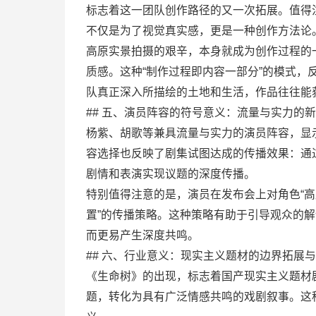
标志着这一团队创作路径的又一次拓展。值得
不仅是为了视觉真实感，更是一种创作方法论
高原实景拍摄的艰辛，本身就成为创作过程的
质感。这种“制作过程即内容一部分”的模式
队真正深入所描绘的土地和生活，作品往往能获得一
## 五、演员阵容的符号意义：流量与实力的
杨紫、胡歌等兼具流量与实力的演员阵容，显
容选择也反映了剧集试图达成的传播效果：通
剧情和表演实现议题的深度传播。
特别值得注意的是，演员在发布会上对角色“高
置”的传播策略。这种策略有助于引导观众的
而更易产生深度共鸣。
## 六、行业意义：现实主义题材的边界拓展
《生命树》的出现，标志着国产现实主义题材
题，转化为具有广泛情感共鸣的戏剧叙事。这