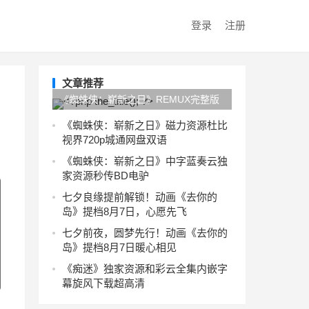
登录
注册
文章推荐
《蜘蛛侠：崭新之日》REMUX完整版
旋风下载在线观看4KUC网盘
《蜘蛛侠：崭新之日》磁力资源杜比
视界720p城通网盘双语
《蜘蛛侠：崭新之日》中字蓝奏云独
家资源秒传BD电驴
七夕良缘提前解锁！动画《去你的
岛》提档8月7日，心愿先飞
七夕前夜，圆梦先行！动画《去你的
岛》提档8月7日暖心相见
《痴迷》独家资源和彩云全集内嵌字
幕旋风下载超高清