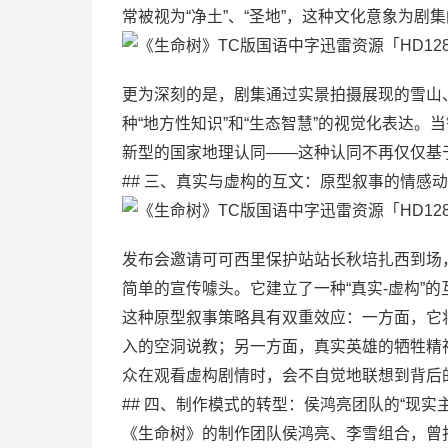
常被视为“净土”、“圣地”，这种文化意象为
更为深刻的是，剧集通过实景拍摄展现的雪山
种“地方性知识”和“生态智慧”的视觉化表达
新型的国家地理认同——这种认同不再仅仅基
## 三、真实与虚构的互文：原型叙事的情感
发布会邀请可可西里保护站站长秋培扎西到场
简单的宣传噱头。它建立了一种“真实-虚构”
这种原型叙事策略具有双重效应：一方面，它
入的空洞说教；另一方面，真实英雄的牺牲精
众在观看虚构剧情时，会不自觉地联想到背后
## 四、制作模式的转型：侯鸿亮团队的“现实
《生命树》的制作团队侯鸿亮、李雪组合，曾