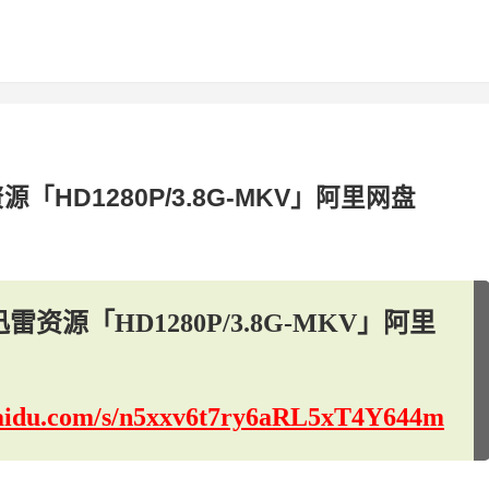
HD1280P/3.8G-MKV」阿里网盘
源「HD1280P/3.8G-MKV」阿里
.baidu.com/s/n5xxv6t7ry6aRL5xT4Y644m