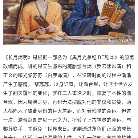
《长月烬明》是根据一部名为《黑月光拿稳 BE剧本》的原著
改编而成，讲的是天生邪恶的魔胎澹台烬（罗云熙饰演）和
正义的曙光黎苏苏（白鹿饰演），在逆转时间的过程中渐渐
产生了感情。“黎苏苏，以身证道，让澹台烬，让这个世界发
生了翻天覆地的变化；就在二人重逢之时，恢复了本性的澹
台烬，因为魔胎之身，再也无法摆脱对他的非议和贪婪，两
人都陷入了彼此身份的巨大差距，面对着残酷的命运。但这
一次，澹台烬却是以一己之力，扭转了上古神灵的命运，与
黎苏联手，才避免了世界末日。该剧通过角色们正面的成长
与奋斗，传递了一种温馨的人性，以及一种向上向善的精神