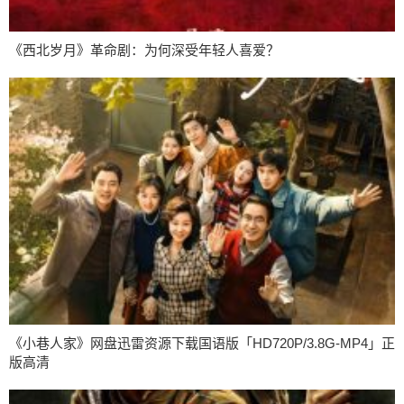
《西北岁月》革命剧：为何深受年轻人喜爱？
《小巷人家》网盘迅雷资源下载国语版「HD720P/3.8G-MP4」正
版高清