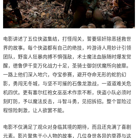
电影讲述了五位侠盗集结，打怪闯关，誓要惩奸除恶拯救世
界的故事。每个侠盗都有自己的绝技，吟游诗人用妙计引领
团队，野蛮人狂暴肉搏不惧强敌，术士魔法血脉随时爆发觉
醒，德鲁伊千变万化战力十足，圣骑士御剑伏魔所向披靡。
一路上他们深入地穴，夺宝参赛，避开夺命无形的蛇豹幻
影，勇闯无冬城，与坚不可摧的石像龙激战，一道道难关危
机四伏。更有塞尔红袍女巫巫术作祟不断，侠盗小队必须时
刻盯防，予以魔法反击，斗智斗勇，见招拆招。整个冒险过
程惊险刺激，让人欲罢不能。
电影不仅满足了观众对身临其境的期待，而且还充满了喜剧
元素。影片聚焦于小人物的故事，几位身世各异的草莽与这