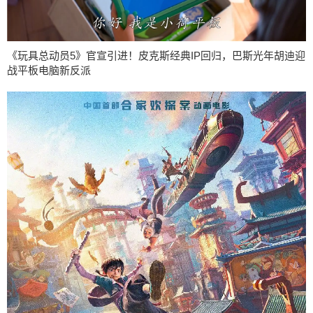
《玩具总动员5》官宣引进！皮克斯经典IP回归，巴斯光年胡迪迎
战平板电脑新反派