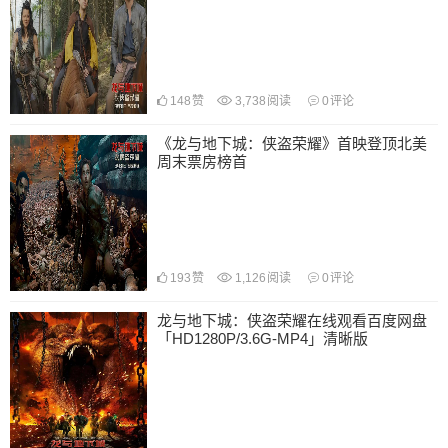
148
赞
3,738
阅读
0
评论
《龙与地下城：侠盗荣耀》首映登顶北美
周末票房榜首
193
赞
1,126
阅读
0
评论
龙与地下城：侠盗荣耀在线观看百度网盘
「HD1280P/3.6G-MP4」清晰版