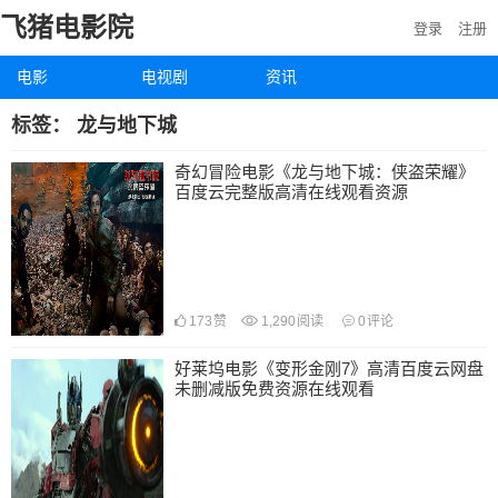
飞猪电影院
登录
注册
电影
电视剧
资讯
标签：
龙与地下城
奇幻冒险电影《龙与地下城：侠盗荣耀》
百度云完整版高清在线观看资源
173
赞
1,290
阅读
0
评论
好莱坞电影《变形金刚7》高清百度云网盘
未删减版免费资源在线观看