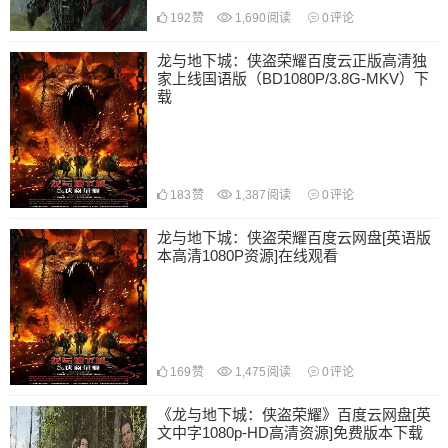
192
赞
1,690
阅读
0
评论
龙与地下城：侠盗荣耀百度云正版高清独
家上线国语版（BD1080P/3.8G-MKV）下
载
183
赞
1,387
阅读
0
评论
龙与地下城：侠盗荣耀百度云网盘[英语版
本高清1080P资源]在线观看
169
赞
1,475
阅读
0
评论
《龙与地下城：侠盗荣耀》百度云网盘[英
文中字1080p-HD高清资源]免费版本下载