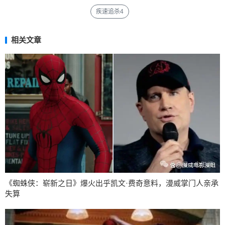
疾速追杀4
相关文章
《蜘蛛侠：崭新之日》爆火出乎凯文·费奇意料，漫威掌门人亲承
失算