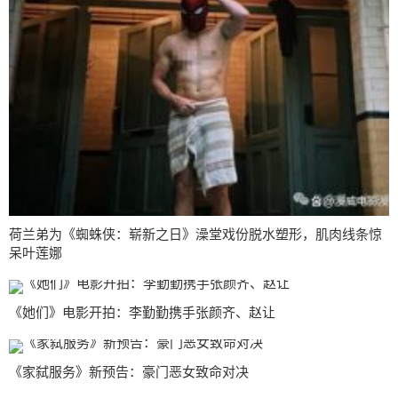
荷兰弟为《蜘蛛侠：崭新之日》澡堂戏份脱水塑形，肌肉线条惊
呆叶莲娜
《她们》电影开拍：李勤勤携手张颜齐、赵让
《家弑服务》新预告：豪门恶女致命对决