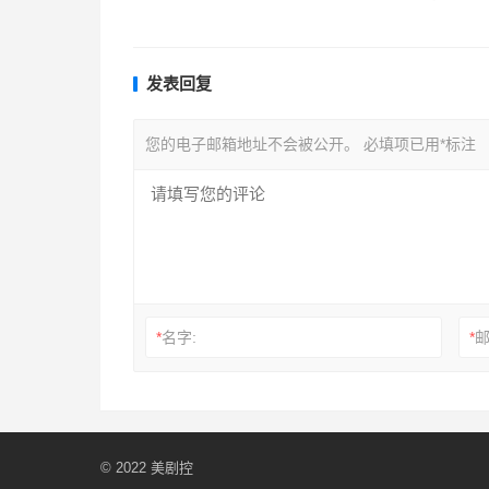
发表回复
您的电子邮箱地址不会被公开。
必填项已用
*
标注
*
名字:
*
邮
© 2022
美剧控