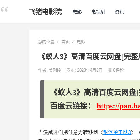
飞猪电影院
电影
电视剧
资讯
您的位置
首页
电影
《蚁人3》高清百度云网盘[完整版
作者:
美剧控
发布: 2023年4月2日
0
评论
《蚁人3》高清百度云网盘[完
百度云链接：
https://pan
当漫威迷们把注意力转移到《
银河护卫队3
》