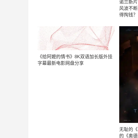
诺兰新片
风波不断
得掏钱？
《给阿嬷的情书》8K双语加长版外挂
字幕最新电影网盘分享
无耻的《
的《奥德