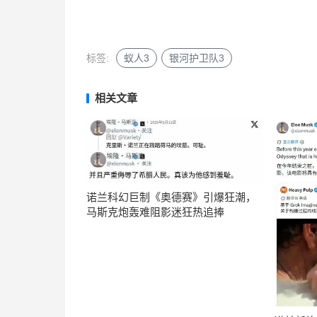
标签:
蚁人3
银河护卫队3
相关文章
诺兰科幻巨制《奥德赛》引爆狂潮，
马斯克炮轰难阻影迷狂热追捧