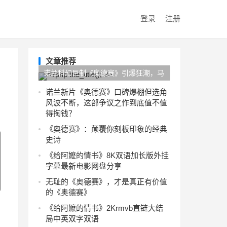
登录
注册
文章推荐
诺兰科幻巨制《奥德赛》引爆狂潮，马
斯克炮轰难阻影迷狂热追捧
诺兰新片《奥德赛》口碑爆棚但选角
风波不断，这部争议之作到底值不值
得掏钱？
《奥德赛》：颠覆你刻板印象的经典
史诗
《给阿嬷的情书》8K双语加长版外挂
字幕最新电影网盘分享
无耻的《奥德赛》，才是真正有价值
的《奥德赛》
《给阿嬷的情书》2Krmvb直链大结
局中英双字双语