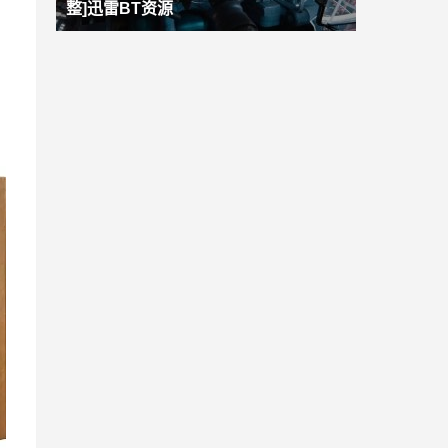
整]迅雷BT资源