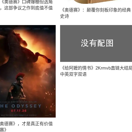
《奥德赛》口碑爆棚但选角
，这部争议之作到底值不值
《奥德赛》：颠覆你刻板印象的经典
史诗
《给阿嬷的情书》2Krmvb直链大结
中英双字双语
奥德赛》，才是真正有价值
赛》