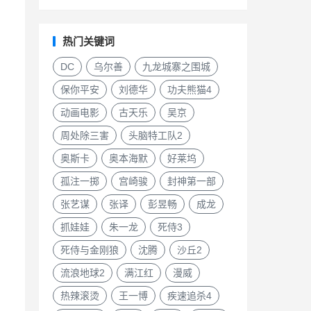
热门关键词
DC
乌尔善
九龙城寨之围城
保你平安
刘德华
功夫熊猫4
动画电影
古天乐
吴京
周处除三害
头脑特工队2
奥斯卡
奥本海默
好莱坞
孤注一掷
宫崎骏
封神第一部
张艺谋
张译
彭昱畅
成龙
抓娃娃
朱一龙
死侍3
死侍与金刚狼
沈腾
沙丘2
流浪地球2
满江红
漫威
热辣滚烫
王一博
疾速追杀4