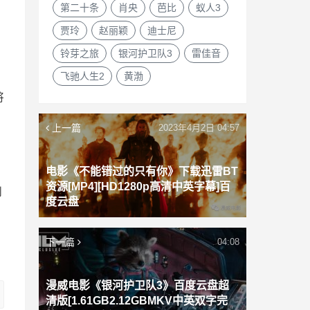
第二十条
肖央
芭比
蚁人3
贾玲
赵丽颖
迪士尼
铃芽之旅
银河护卫队3
雷佳音
飞驰人生2
黄渤
将
上一篇
2023年4月2日 04:57
电影《不能错过的只有你》下载迅雷BT
资源[MP4][HD1280p高清中英字幕]百
到
度云盘
下一篇
04:08
漫威电影《银河护卫队3》百度云盘超
清版[1.61GB2.12GBMKV中英双字完