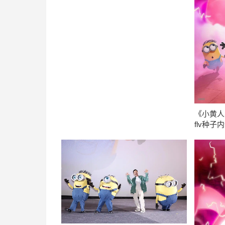
《小黄人
flv种子