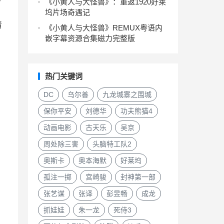
《小黄人与大怪兽》：重返1920好莱
坞片场奇遇记
情
《小黄人与大怪兽》REMUX粤语内
嵌字幕资源合集磁力完整版
热门关键词
DC
乌尔善
九龙城寨之围城
保你平安
刘德华
功夫熊猫4
动画电影
古天乐
吴京
周处除三害
头脑特工队2
奥斯卡
奥本海默
好莱坞
孤注一掷
宫崎骏
封神第一部
张艺谋
张译
彭昱畅
成龙
抓娃娃
朱一龙
死侍3