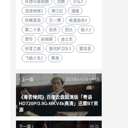
死侍与金刚狼
沈腾
沙丘2
流浪地球2
满江红
漫威
热辣滚烫
王一博
疾速追杀4
第二十条
肖央
芭比
蚁人3
贾玲
赵丽颖
迪士尼
铃芽之旅
银河护卫队3
雷佳音
飞驰人生2
黄渤
上一篇
2023年4月2日 04:19
《毒舌律师》百度云盘超清版「粤语
HD720P/3.9G-MKV4k高清」迅雷BT资
源
下一篇
04:31