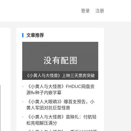
登录
注册
文章推荐
《小黄人与大怪兽》上映三天票房突破
9000万，市场表现强劲
《小黄人与大怪兽》FHDUC网盘资
源flv种子内嵌字幕
《小黄人大眼萌3》曝首支预告，小
黄人军团对抗巨型怪兽
《小黄人与大怪兽》首映礼：付航轻
松亮相解压满分