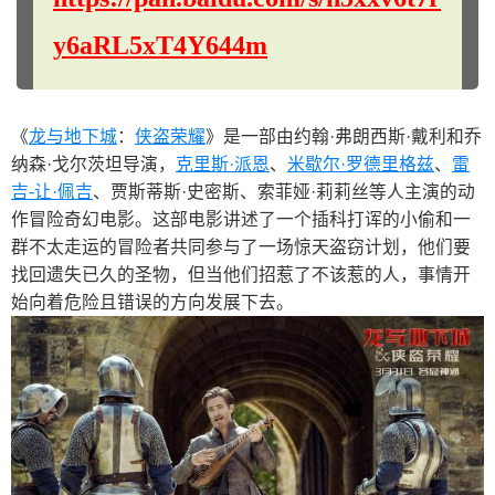
y6aRL5xT4Y644m
《
龙与地下城
：
侠盗荣耀
》是一部由约翰·弗朗西斯·戴利和乔
纳森·戈尔茨坦导演，
克里斯·派恩
、
米歇尔·罗德里格兹
、
雷
吉-让·佩吉
、贾斯蒂斯·史密斯、索菲娅·莉莉丝等人主演的动
作冒险奇幻电影。这部电影讲述了一个插科打诨的小偷和一
群不太走运的冒险者共同参与了一场惊天盗窃计划，他们要
找回遗失已久的圣物，但当他们招惹了不该惹的人，事情开
始向着危险且错误的方向发展下去。