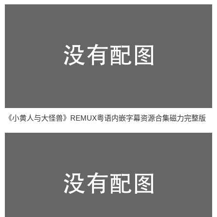
《小黄人与大怪兽》REMUX粤语内嵌字幕资源合集磁力完整版