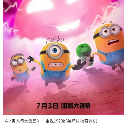
《小黄人与大怪兽》：重返1920好莱坞片场奇遇记