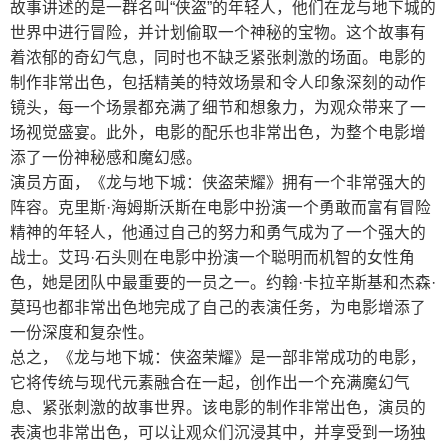
故事讲述的是一群名叫“侠盗”的年轻人，他们在龙与地下城的
世界中进行冒险，并计划偷取一个神秘的宝物。这个故事有
着浓郁的奇幻气息，同时也不缺乏紧张刺激的场面。电影的
制作非常出色，包括精美的特效场景和令人印象深刻的动作
镜头，每一个场景都充满了细节和想象力，为观众带来了一
场视觉盛宴。此外，电影的配乐也非常出色，为整个电影增
添了一份神秘感和魔幻感。
演员方面，《龙与地下城：侠盗荣耀》拥有一个非常强大的
阵容。克里斯·海姆斯沃斯在电影中扮演一个勇敢而富有冒险
精神的年轻人，他通过自己的努力和勇气成为了一个强大的
战士。艾玛·石头则在电影中扮演一个聪明而机智的女性角
色，她是团队中最重要的一员之一。约翰·卡拉辛斯基和杰森·
莫玛也都非常出色地完成了自己的表演任务，为电影增添了
一份深度和复杂性。
总之，《龙与地下城：侠盗荣耀》是一部非常成功的电影，
它将传统与现代元素融合在一起，创作出一个充满魔幻气
息、紧张刺激的故事世界。该电影的制作非常出色，演员的
表演也非常出色，可以让观众们沉浸其中，并享受到一场独