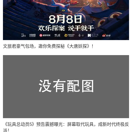
文旅君豪气包场，邀你免费探秘《大唐妖探》！
《玩具总动员5》预告震撼曝光：屏幕取代玩具，成新时代终极反
派！