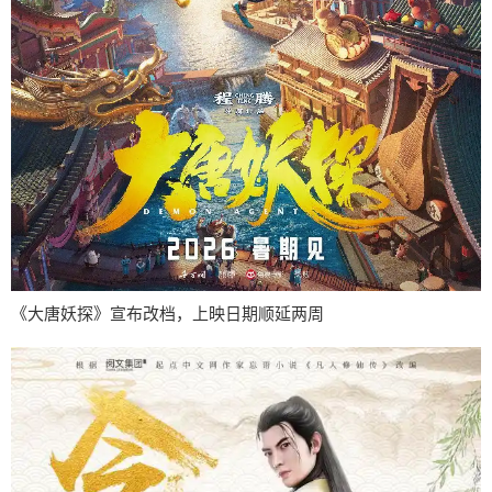
《大唐妖探》宣布改档，上映日期顺延两周