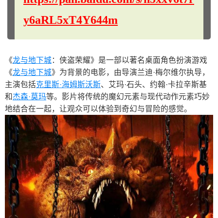
y6aRL5xT4Y644m
《
龙与地下城
：侠盗荣耀》是一部以著名桌面角色扮演游戏
《
龙与地下城
》为背景的电影，由导演兰迪·梅尔维尔执导，
主演包括
克里斯·海姆斯沃斯
、艾玛·石头、约翰·卡拉辛斯基
和
杰森·莫玛
等。影片将传统的魔幻元素与现代动作元素巧妙
地结合在一起，让观众可以体验到奇幻与冒险的感觉。