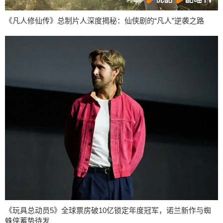
《凡人修仙传》总制片人深度揭秘：仙侠剧的“凡人”逆袭之路
《玩具总动员5》全球票房破10亿锁定年度冠军，诺兰新作与蜘
蛛侠蓄势待发