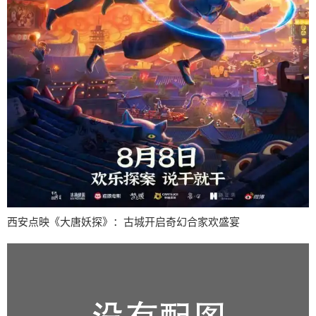
西安点映《大唐妖探》：古城开启奇幻合家欢盛宴