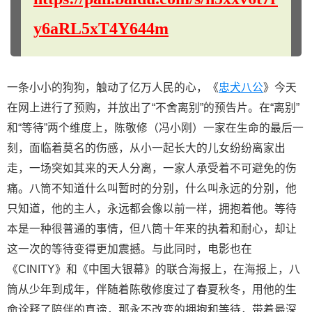
y6aRL5xT4Y644m
一条小小的狗狗，触动了亿万人民的心，《
忠犬八公
》今天
在网上进行了预购，并放出了“不舍离别”的预告片。在“离别”
和“等待”两个维度上，陈敬修（冯小刚）一家在生命的最后一
刻，面临着莫名的伤感，从小一起长大的儿女纷纷离家出
走，一场突如其来的天人分离，一家人承受着不可避免的伤
痛。八筒不知道什么叫暂时的分别，什么叫永远的分别，他
只知道，他的主人，永远都会像以前一样，拥抱着他。等待
本是一种很普通的事情，但八筒十年来的执着和耐心，却让
这一次的等待变得更加震撼。与此同时，电影也在
《CINITY》和《中国大银幕》的联合海报上，在海报上，八
筒从少年到成年，伴随着陈敬修度过了春夏秋冬，用他的生
命诠释了陪伴的真谛，那永不改变的拥抱和等待，带着最深