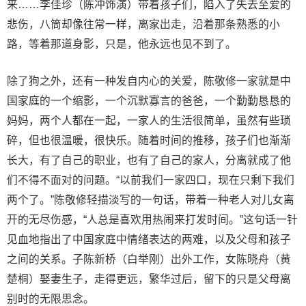
来……李佳珍（陈冲饰演）带着孩子们，陷入了失去至爱的
悲伤，八筒却像往常一样，离家出走，沿着那条熟悉的小
路，等着那道身影，只是，他永远也见不到了。
除了狗之外，还有一种发自内心的关爱，陈敬修一家就是中
国家庭的一个缩影，一个沉默寡言的爸爸，一个勤勤恳恳的
妈妈，两个人都在一起，一家人的生活很简单，虽然有些琐
碎，但也很温暖，很快乐。随着时间的推移，孩子们也渐渐
长大，有了自己的职业，也有了自己的家人，分离就成了他
们不得不面对的问题。“以前我们一家四口，现在只剩下我们
两个了。”陈敬修轻描淡写的一句话，带着一种老人对儿女离
开的无尽伤感，“人总是喜欢用热闹来打发时间。”这句话一针
见血地指出了中国家庭中情绪表达的两难，以及父母和孩子
之间的关系。子陈新桥（白举刚）出外工作，女陈晓舟（黄
楚桐）娶妻生子，走得更远，繁华过后，留下的只是父母离
别时的无限思念。