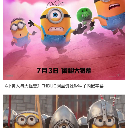
《小黄人与大怪兽》FHDUC网盘资源flv种子内嵌字幕