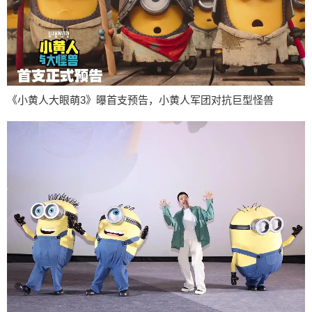
《小黄人大眼萌3》曝首支预告，小黄人军团对抗巨型怪兽