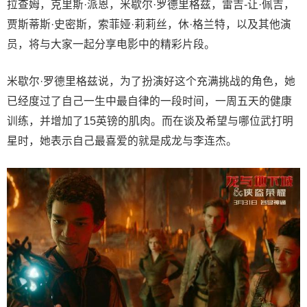
拉查姆，克里斯·派恩，米歇尔·罗德里格兹，雷吉-让·佩吉，
贾斯蒂斯·史密斯，索菲娅·莉莉丝，休·格兰特，以及其他演
员，将与大家一起分享电影中的精彩片段。
米歇尔·罗德里格兹说，为了扮演好这个充满挑战的角色，她
已经度过了自己一生中最自律的一段时间，一周五天的健康
训练，并增加了15英镑的肌肉。而在谈及希望与哪位武打明
星时，她表示自己最喜爱的就是成龙与李连杰。