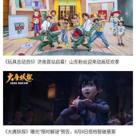
《玩具总动员5》济南首站启幕！山东粉丝迎来动画狂欢季
《大唐妖探》曝光“限时解谜”预告，8月8日搭档智破悬案