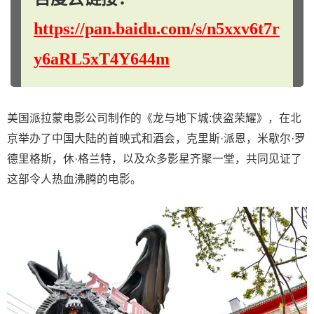
https://pan.baidu.com/s/n5xxv6t7r
y6aRL5xT4Y644m
美国派拉蒙电影公司制作的《龙与地下城:侠盗荣耀》，在北
京举办了中国大陆的首映式和酒会，克里斯·派恩，米歇尔·罗
德里格斯，休·格兰特，以及众多影星齐聚一堂，共同见证了
这部令人热血沸腾的电影。