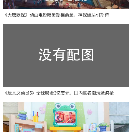
《大唐妖探》动画电影曝暑期档悬念，神探破局引期待
《玩具总动员5》全球吸金3亿美元，国内联名潮玩遭疯抢