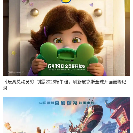
《玩具总动员5》制霸2026端午档，刷新皮克斯全球开画巅峰纪
录