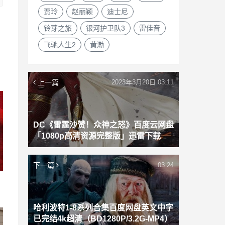
贾玲
赵丽颖
迪士尼
铃芽之旅
银河护卫队3
雷佳音
飞驰人生2
黄渤
上一篇
2023年3月20日 03:11
DC《雷霆沙赞！众神之怒》百度云网盘
「1080p高清资源完整版」迅雷下载
下一篇
03:24
哈利波特1-8系列合集百度网盘英文中字
已完结4k超清（BD1280P/3.2G-MP4）