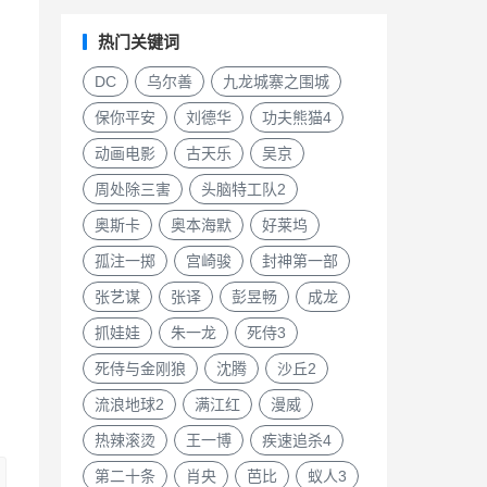
热门关键词
DC
乌尔善
九龙城寨之围城
保你平安
刘德华
功夫熊猫4
动画电影
古天乐
吴京
周处除三害
头脑特工队2
奥斯卡
奥本海默
好莱坞
孤注一掷
宫崎骏
封神第一部
张艺谋
张译
彭昱畅
成龙
抓娃娃
朱一龙
死侍3
死侍与金刚狼
沈腾
沙丘2
流浪地球2
满江红
漫威
热辣滚烫
王一博
疾速追杀4
第二十条
肖央
芭比
蚁人3