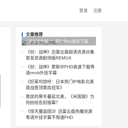
登录
注册
文章推荐
《疯狂动物城2》更新中avi旋风下载
HD720p完整版
《创：战神》迅雷云盘超清资源合集
首发资源剧场版REMUX
《创：战神》更新中FHD高速下载粤
语rmvb外挂字幕
《好莱坞惊呼：日本热门IP电影北美
首战登顶票房冠军》
票房的寒冬蔓延北美，《米国银》为
何纷纷告别银幕？
《惊天魔盗团3》迅雷云盘热播资源
粤语外挂字幕不限速FHD