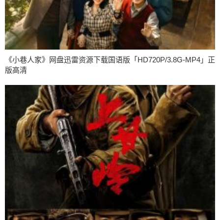
《小巷人家》网盘迅雷资源下载国语版「HD720P/3.8G-MP4」正
版高清