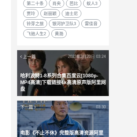
第二十条
肖央
芭比
蚁人3
贾玲
赵丽颖
迪士尼
铃芽之旅
银河护卫队3
雷佳音
飞驰人生2
黄渤
上一篇
2023年3月20日 03:24
哈利波特1-8系列合集百度云[1080p-
MP4高清]下载链接4k高清原声版阿里网
盘
下一篇
03:30
电影《不止不休》完整版高清资源阿里