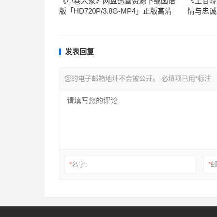
《小巷人家》网盘迅雷资源下载国语
《上甘岭
版「HD720P/3.8G-MP4」正版高清
情与忠诚
发表回复
您的电子邮箱地址不会被公开。
必填项已用
*
标注
*
名字:
*
邮