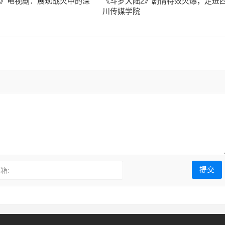
》电视剧：展现战火中的深
《斗罗大陆2》剧情特效火爆，走进
川传媒学院
箱: