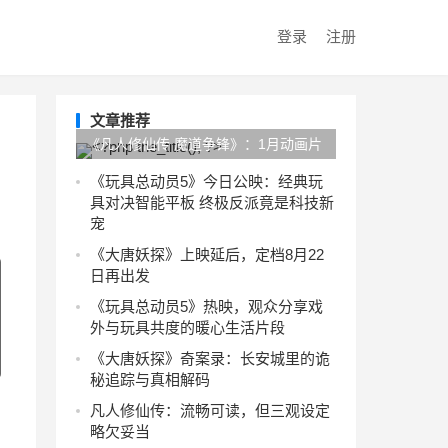
登录
注册
文章推荐
《凡人修仙传 魔道争锋》：1月动画片
单中如何冲破续集口碑困局
《玩具总动员5》今日公映：经典玩
具对决智能平板 终极反派竟是科技新
宠
《大唐妖探》上映延后，定档8月22
日再出发
《玩具总动员5》热映，观众分享戏
外与玩具共度的暖心生活片段
《大唐妖探》奇案录：长安城里的诡
秘追踪与真相解码
凡人修仙传：流畅可读，但三观设定
略欠妥当