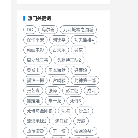
热门关键词
DC
乌尔善
九龙城寨之围城
保你平安
刘德华
功夫熊猫4
动画电影
古天乐
吴京
周处除三害
头脑特工队2
奥斯卡
奥本海默
好莱坞
孤注一掷
宫崎骏
封神第一部
张艺谋
张译
彭昱畅
成龙
抓娃娃
朱一龙
死侍3
死侍与金刚狼
沈腾
沙丘2
流浪地球2
满江红
漫威
热辣滚烫
王一博
疾速追杀4