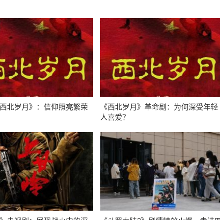
西北岁月》：信仰照亮繁荣
《西北岁月》革命剧：为何深受年轻
人喜爱？