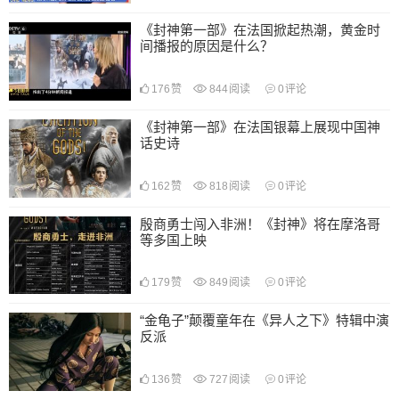
《封神第一部》在法国掀起热潮，黄金时
间播报的原因是什么？
176
赞
844
阅读
0
评论
《封神第一部》在法国银幕上展现中国神
话史诗
162
赞
818
阅读
0
评论
殷商勇士闯入非洲！《封神》将在摩洛哥
等多国上映
179
赞
849
阅读
0
评论
“金龟子”颠覆童年在《异人之下》特辑中演
反派
136
赞
727
阅读
0
评论