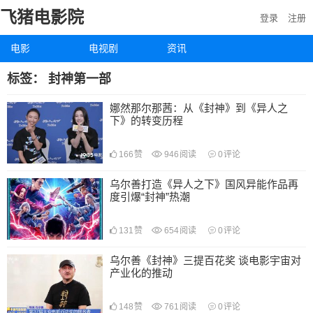
飞猪电影院
登录
注册
电影
电视剧
资讯
标签：
封神第一部
娜然那尔那茜：从《封神》到《异人之
下》的转变历程
166
赞
946
阅读
0
评论
乌尔善打造《异人之下》国风异能作品再
度引爆“封神”热潮
131
赞
654
阅读
0
评论
乌尔善《封神》三提百花奖 谈电影宇宙对
产业化的推动
148
赞
761
阅读
0
评论