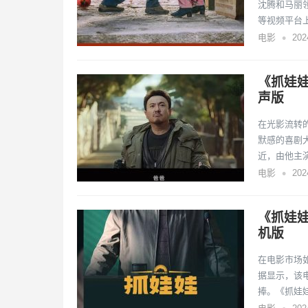
沈腾和马丽
等视频平台
•
电影
20
《抓娃娃
声版
在光影流转
默感的喜剧
近，由他主
•
电影
20
《抓娃娃
机版
在电影市场
据显示，该
捧。《抓娃