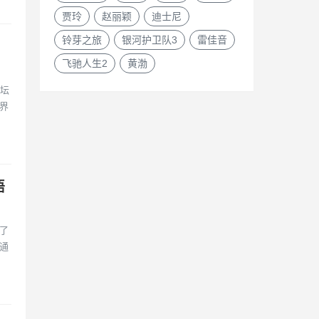
贾玲
赵丽颖
迪士尼
铃芽之旅
银河护卫队3
雷佳音
飞驰人生2
黄渤
影坛
界
语
了
通