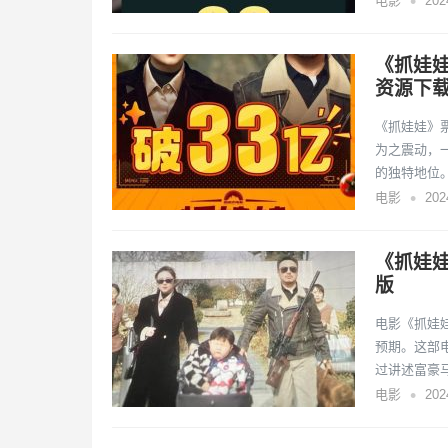
•
电影
20
《抓娃娃
资源下
《抓娃娃》
为之震动，
的独特地位
•
电影
20
《抓娃娃
版
电影《抓娃
预期。这部
过讲述富豪
•
电影
20