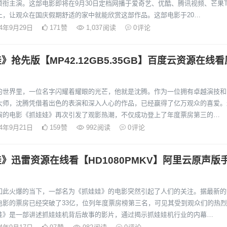
领衔主演。这部电影即将在9月30日定档网播于爱奇艺、优酷、腾讯视频、芒果T
上，让观众在国庆假期舒适的家中就能欣赏这部作品。这部电影于20…
24年9月29日
171
赞
1,037
阅读
0
评论
》抢先版【MP42.12GB5.35GB】百度云资源在线看
的世界里，一位名字闪耀着耀眼的光芒，他就是沈腾。作为一位拥有卓越演技和
大师，沈腾凭借着出色的表演和深入人心的作品，已经赢得了亿万观众的喜爱。
演的电影《抓娃娃》再次引发了观影热潮，不仅成功登上了年度票房第三的…
24年9月21日
159
赞
992
阅读
0
评论
》迅雷资源在线看【HD1080PMKV】阿里云原声版
如此火爆的当下，一部名为《抓娃娃》的电影突然引起了人们的关注。据最新的
电影的票房已经突破了33亿，位列年度票房榜第三名，可见其受到观众们的热
娃》是一部讲述抓娃娃机背后故事的影片，通过揭示抓娃娃机行业的内幕…