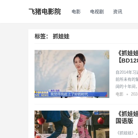
飞猪电影院
电影
电视剧
资讯
标签：
抓娃娃
《抓娃
【BD128
自2014
前所未有的
阔的十年间
•
电影
20
《抓娃娃
国语版
《抓娃娃》