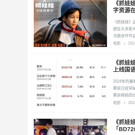
《抓娃娃
字资源
《抓娃娃》
绩在众多影
马丽合作作
•
电影
20
《抓娃娃
上线国
2024年的
票房已经突
票房榜前四
•
电影
20
《抓娃
「BD72