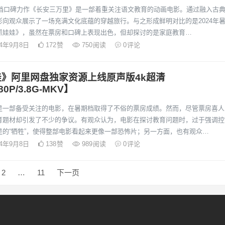
暑期档口碑力作《长安三万里》是一部着重关注语文教育的动画电影。通过融入古
影向观众展示了一场充满文化底蕴的穿越旅行。与之形成鲜明对比的是2024年
抓娃娃》，虽然在票房和口碑上表现出色，但却探讨的是家庭教育…
24年9月8日
172
赞
750
阅读
0
评论
娃》阿里网盘独家资源上线原声版4k超清
0P/3.8G-MKV】
是一部备受关注的电影，在暑期档取得了不俗的票房成绩。然而，尽管票房喜人
育题材却引发了不少的争议。有观众认为，电影在探讨教育问题时，过于强调控
是的“牺牲”，使得整部电影看起来更像一部恐怖片；另一方面，也有观众…
24年9月8日
138
赞
989
阅读
0
评论
2
…
11
下一页