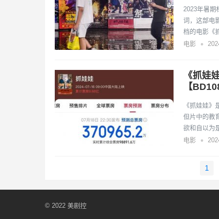
2023年
词，这部电
档的电影《
•
电影
20
《抓娃
【BD108
《抓娃娃》
但片中的教
欲和自以为
•
电影
20
文
1
章
导
航
© 2022
美剧控