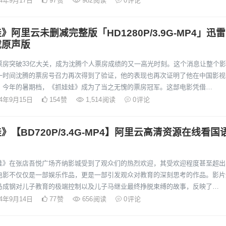
24年9月17日
97
赞
982
阅读
0
评论
》阿里云未删减完整版「HD1280P/3.9G-MP4」迅雷
载原声版
票房突破33亿大关，成为沈腾个人票房成绩的又一高光时刻。这个消息让整个
一时间沈腾的票房号召力再次得到了验证，他的表现也再次证明了他在中国影视
。今年的暑期档，《抓娃娃》成为了当之无愧的票房冠军。这部电影凭借…
24年9月15日
154
赞
1,514
阅读
0
评论
》【BD720P/3.4G-MP4】阿里云高清资源在线看国
娃》在张店吾悦广场齐纳影城受到了观众们的热烈欢迎，其受欢迎程度甚至超出
电影不仅仅是一部娱乐作品，更是一部引发观众对教育的深刻思考的作品。影片
马成钢对儿子教育的极端控制以及儿子马继业最终挣脱束缚的故事，反映了…
24年9月14日
77
赞
656
阅读
0
评论