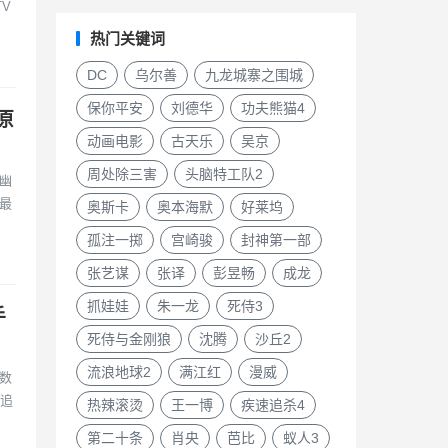
V
热门关键词
DC
乌尔善
九龙城寨之围城
保你平安
刘德华
功夫熊猫4
原
动画电影
古天乐
吴京
周处除三害
头脑特工队2
幽
最
奥斯卡
奥本海默
好莱坞
孤注一掷
宫崎骏
封神第一部
张艺谋
张译
彭昱畅
成龙
抓娃娃
朱一龙
死侍3
手
死侍与金刚狼
沈腾
沙丘2
流浪地球2
满江红
漫威
数
烈追
热辣滚烫
王一博
疾速追杀4
第二十条
肖央
芭比
蚁人3