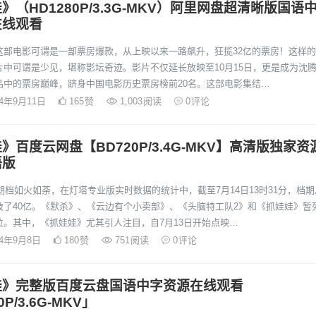
》（HD1280P/3.3G-MKV）阿里网盘超清晰版国语
在线观看
这部电影可谓是一部票房爆款，从上映以来一路飙升，狂揽32亿的票房！这样
片中可谓是少见，堪称影坛奇迹。影片不仅延长放映至10月15日，更是成为沈
品中的票房巅峰，跻身中国电影历史票房榜前20名。这部电影集结…
24年9月11日
165
赞
1,003
阅读
0
评论
》百度云网盘【BD720P/3.4G-MKV】高清版独家资
语版
暑期档如火如荼，在灯塔专业版实时数据的统计中，截至7月14日13时31分，档期
破了40亿。《默杀》、《云边有个小卖部》、《头脑特工队2》和《抓娃娃》暂
位。其中，《抓娃娃》尤其引人注目，自7月13日开始点映…
24年9月8日
180
赞
751
阅读
0
评论
娃》完整版百度云盘国语中字资源在线观看
0P/3.6G-MKV」