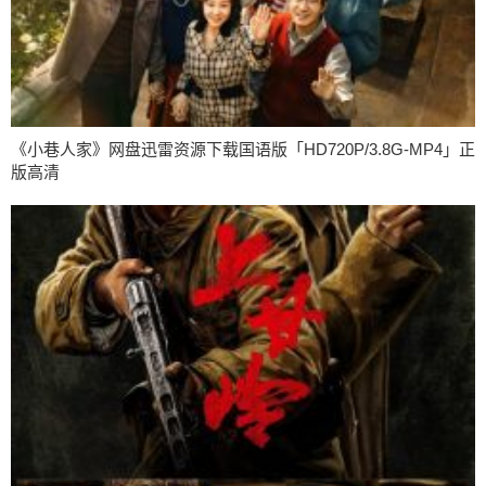
《小巷人家》网盘迅雷资源下载国语版「HD720P/3.8G-MP4」正
版高清