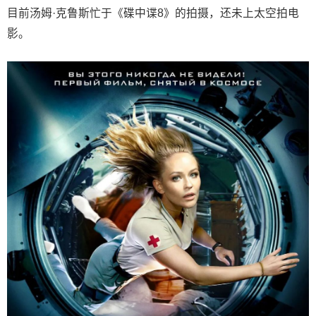
目前汤姆·克鲁斯忙于《碟中谍8》的拍摄，还未上太空拍电
影。