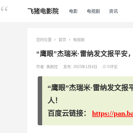
飞猪电影院
电影
电视剧
资讯
您的位置
首页
电视剧
“鹰眼”杰瑞米·雷纳发文报平
作者:
美剧控
发布: 2023年1月4日
0
评论
“鹰眼”杰瑞米·雷纳发文
人！
百度云链接：
https://pan