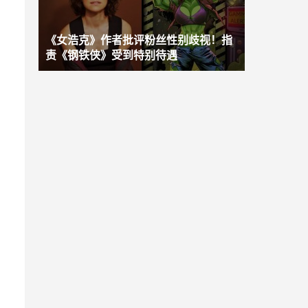
《女浩克》作者批评粉丝性别歧视！指
责《钢铁侠》受到特别待遇