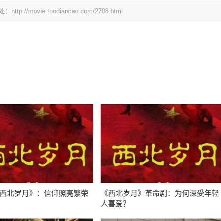
vie.toodiancao.com/2708.html
西北岁月》：信仰照亮繁荣
《西北岁月》革命剧：为何深受年轻
人喜爱？