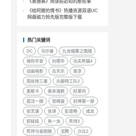
《奥德赛》阅读前必知的那些事
《给阿嬷的情书》热播资源双语UC
网盘磁力抢先版完整版下载
热门关键词
DC
乌尔善
九龙城寨之围城
保你平安
刘德华
功夫熊猫4
动画电影
古天乐
吴京
周处除三害
头脑特工队2
奥斯卡
奥本海默
好莱坞
孤注一掷
宫崎骏
封神第一部
张艺谋
张译
彭昱畅
成龙
抓娃娃
朱一龙
死侍3
死侍与金刚狼
沈腾
沙丘2