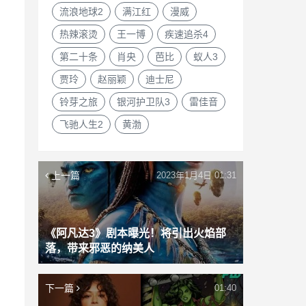
流浪地球2
满江红
漫威
热辣滚烫
王一博
疾速追杀4
第二十条
肖央
芭比
蚁人3
贾玲
赵丽颖
迪士尼
铃芽之旅
银河护卫队3
雷佳音
飞驰人生2
黄渤
上一篇
2023年1月4日 01:31
《阿凡达3》剧本曝光！将引出火焰部
落，带来邪恶的纳美人
下一篇
01:40