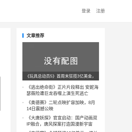
登录
注册
文章推荐
《玩具总动员5》首周末狂揽3亿美金，
全球票房势不可挡！
《逃出绝命街》正片片段释出 安妮海
瑟薇险遭巨龙吞噬上演生死逃亡
《奥德赛》二轮点映扩容加映，8月
14日震撼公映
《大唐妖探》官宣启动：国产动画双
IP融合，唐风探案打造国漫新宇宙