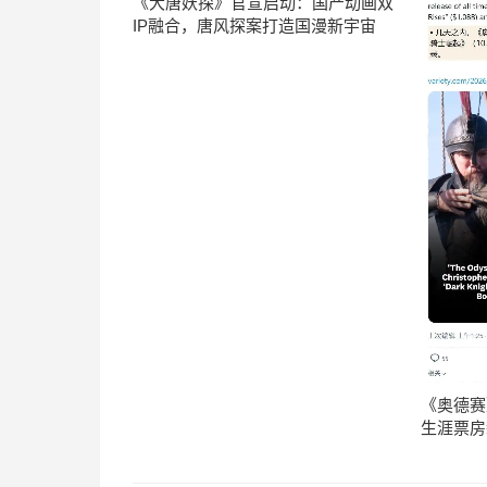
《大唐妖探》官宣启动：国产动画双
IP融合，唐风探案打造国漫新宇宙
《奥德赛
生涯票房