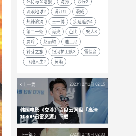
死侍与金刚狼
沈腾
沙丘2
流浪地球2
满江红
漫威
热辣滚烫
王一博
疾速追杀4
第二十条
肖央
芭比
蚁人3
贾玲
赵丽颖
迪士尼
铃芽之旅
银河护卫队3
雷佳音
飞驰人生2
黄渤
上一篇
2023年2月1日 02:15
韩国电影《交涉》百度云网盘「高清
1080P迅雷资源」下载
下一篇
2023年2月8日 02:03