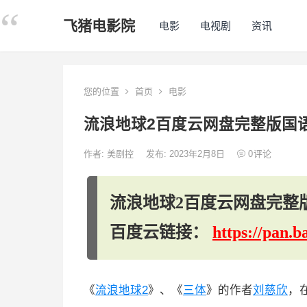
飞猪电影院
电影
电视剧
资讯
您的位置
首页
电影
流浪地球2百度云网盘完整版国
作者:
美剧控
发布: 2023年2月8日
0
评论
流浪地球2百度云网盘完整
百度云链接：
https://pan
《
流浪地球2
》、《
三体
》的作者
刘慈欣
，