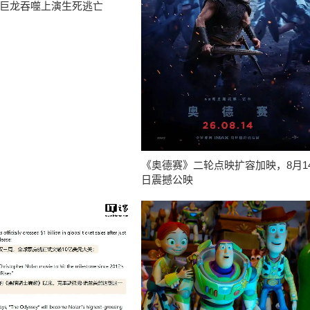
巨龙吞噬上演生死逃亡
《奥德赛》二轮点映扩容加映，8月1
日震撼公映