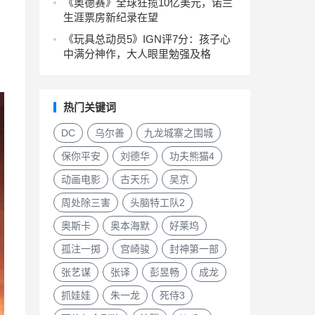
《奥德赛》全球狂揽10亿美元，诺兰
生涯票房新纪录在望
《玩具总动员5》IGN评7分：孩子心
中满分神作，大人眼里勉强及格
热门关键词
DC
乌尔善
九龙城寨之围城
保你平安
刘德华
功夫熊猫4
动画电影
古天乐
吴京
周处除三害
头脑特工队2
奥斯卡
奥本海默
好莱坞
孤注一掷
宫崎骏
封神第一部
张艺谋
张译
彭昱畅
成龙
抓娃娃
朱一龙
死侍3