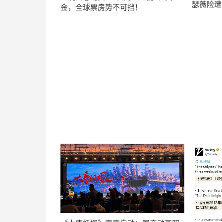
瑟薇险遭
金，全球票房势不可挡！