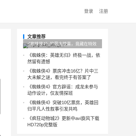
登录
注册
文章推荐
《蜘蛛侠4》的最大惊喜，竟藏在特效
与打戏之外！
《蜘蛛侠：英雄无归》终极一战，依
然留有遗憾
《蜘蛛侠4》票房冲击16亿？片中三
大未解之谜，看完终于有答案了
《蜘蛛侠4》官方辟谣：成龙未参与
动作设计，仅友情探班
《蜘蛛侠4》突破10亿票房，英雄回
归平凡人性叙事引发共鸣
《疯狂动物城2》更新中avi旋风下载
HD720p完整版