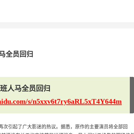
马全员回归
班人马全员回归
.baidu.com/s/n5xxv6t7ry6aRL5xT4Y644m
再次引起了广大影迷的热议。据悉，原作的主要演员将全部回