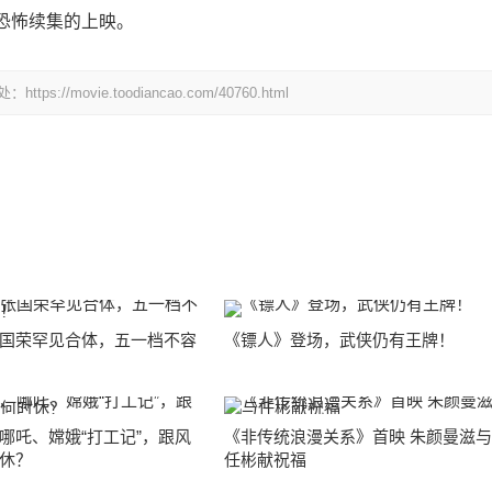
恐怖续集的上映。
ovie.toodiancao.com/40760.html
国荣罕见合体，五一档不容
《镖人》登场，武侠仍有王牌！
哪吒、嫦娥“打工记”，跟风
《非传统浪漫关系》首映 朱颜曼滋
休？
任彬献祝福