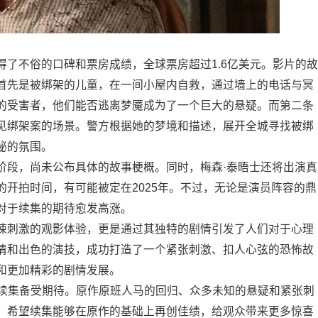
了不俗的口碑和票房成绩，全球票房超过1.6亿美元。影片的故
首先是被绑架的儿童，在一间小屋内自救，通过墙上的电话与冥
的受害者，他们能否逃离梦魇成为了一个巨大的悬疑。而第二条
见绑架案的场景。警方根据她的梦境和描述，展开全城寻找被绑
秘的氛围。
阶段，尚未公布具体的故事梗概。同时，梅森·泰晤士还将出演真
开拍时间，有可能被定在2025年。不过，无论是演员阵容的鼎
对于续集的期待愈发高涨。
悚刺激的观影体验，更是通过其独特的剧情引发了人们对于心理
情和出色的演技，成功打造了一个紧张刺激、扣人心弦的恐怖故
和更加精彩的剧情发展。
》的续集备受期待。原作原班人马的回归、众多未知的悬疑和紧张刺
。希望续集能够在原作的基础上再创佳绩，给观众带来更多惊喜