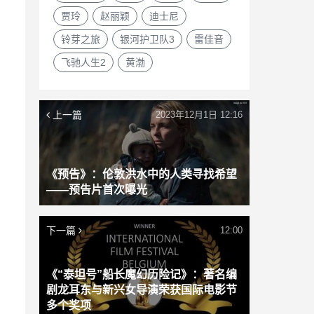
贾玲
赵丽颖
迪士尼
铃芽之旅
银河护卫队3
雷佳音
飞驰人生2
黄渤
上一篇
2023年12月1日 12:16
《预告》：伦敦洪水中的人类寻找希望
——预告片首次曝光
下一篇
12:00
《“泰坦号”船长魔幻历险记》：著名编
剧龙耳东与新兴女导演荣获国际电影节
多个奖项