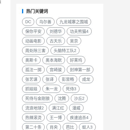
然
热门关键词
DC
乌尔善
九龙城寨之围城
保你平安
刘德华
功夫熊猫4
动画电影
古天乐
吴京
周处除三害
头脑特工队2
奥斯卡
奥本海默
好莱坞
孤注一掷
宫崎骏
封神第一部
张艺谋
张译
彭昱畅
成龙
抓娃娃
朱一龙
死侍3
死侍与金刚狼
沈腾
沙丘2
流浪地球2
满江红
漫威
热辣滚烫
王一博
疾速追杀4
第二十条
肖央
芭比
蚁人3