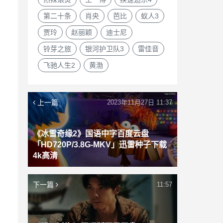
第二十条
肖央
芭比
蚁人3
贾玲
赵丽颖
迪士尼
铃芽之旅
银河护卫队3
雷佳音
飞驰人生2
黄渤
上一篇
2023年11月27日 11:37
《冰雪奇缘2》国语中字百度云盘
「HD720P/3.8G-MKV」迅雷种子下载
4k高清
下一篇
11:57