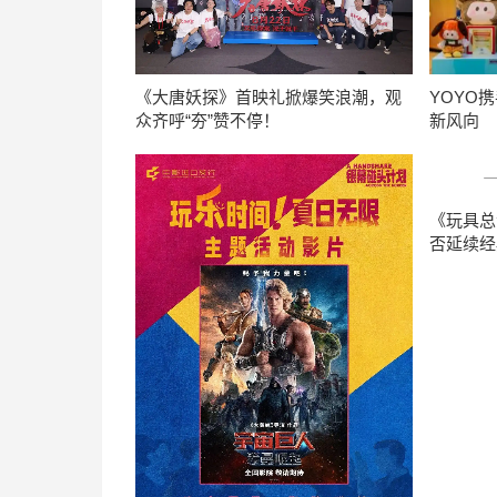
YOYO
《大唐妖探》首映礼掀爆笑浪潮，观
新风向
众齐呼“夯”赞不停！
《玩具总
否延续经