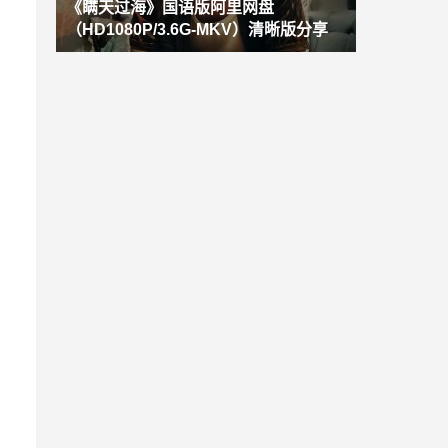
《瞒天过海》国语版阿里网盘
（HD1080P/3.6G-MKV）清晰版分享