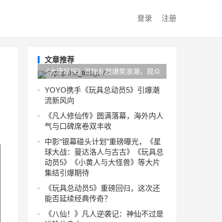
登录
注册
文章推荐
《大唐妖探》首映礼掀爆笑浪潮，观众
齐呼“夯”赞不停！
YOYO携手《玩具总动员5》引爆潮
流新风向
《凡人修仙传》圆满落幕，海外内人
气与口碑席卷双丰收
中影“银幕碰头计划”重磅曝光，《星
球大战：曼达洛人与古古》《玩具总
动员5》《小黄人与大怪兽》等大片
集结引爆期待
《玩具总动员5》重磅回归，这次还
能否延续经典传奇？
《八仙！》凡人逆袭记：神仙不过是