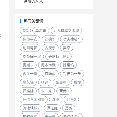
进阶的凡人
热门关键词
DC
乌尔善
九龙城寨之围城
这
保你平安
刘德华
功夫熊猫4
动画电影
古天乐
吴京
周处除三害
头脑特工队2
奥斯卡
奥本海默
好莱坞
孤注一掷
宫崎骏
封神第一部
张艺谋
张译
彭昱畅
成龙
抓娃娃
朱一龙
死侍3
死侍与金刚狼
沈腾
沙丘2
流浪地球2
满江红
漫威
热辣滚烫
王一博
疾速追杀4