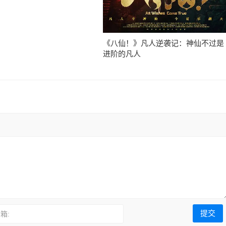
《八仙！》凡人逆袭记：神仙不过是
进阶的凡人
箱: