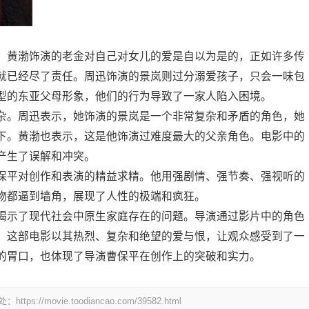
。黄渤饰演的老金对自己对女儿的爱是自以为是的，正如许多传
就已经尽了责任。周迅饰演的景岚则过分溺爱孩子，只会一味包
型的东亚父母形象，他们的行为导致了一家人陷入困境。
杂。周迅表示，她饰演的景岚是一个非常复杂和矛盾的角色，她
下。黄渤也表示，这是他饰演过难度最大的父亲角色。电影中的
产生了误解和冲突。
保平对创作和表演的精益求精。他用强剧情、强节奏、强视听的
物都逼到墙角，展现了人性的极端和疯狂。
揭示了现代社会中原生家庭存在的问题。导演通过影片中的角色
。这部电影以其热烈、复杂和绝望的爱与恨，让观众感受到了一
的胃口，也体现了导演曹保平在创作上的突破和实力。
ovie.toodiancao.com/39582.html