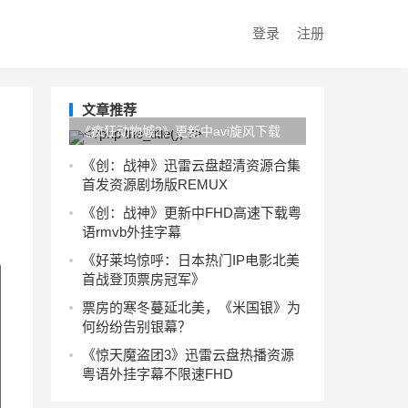
登录
注册
文章推荐
《疯狂动物城2》更新中avi旋风下载
HD720p完整版
《创：战神》迅雷云盘超清资源合集
首发资源剧场版REMUX
《创：战神》更新中FHD高速下载粤
语rmvb外挂字幕
《好莱坞惊呼：日本热门IP电影北美
首战登顶票房冠军》
票房的寒冬蔓延北美，《米国银》为
何纷纷告别银幕？
《惊天魔盗团3》迅雷云盘热播资源
粤语外挂字幕不限速FHD