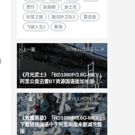
贾玲
赵丽颖
迪士尼
铃芽之旅
银河护卫队3
雷佳音
飞驰人生2
黄渤
上一篇
2023年11月23日 11:36
问
《月光武士》「BD1080P/3.6G-MKV」
阿里云盘迅雷BT资源国语版加长版
下一篇
2023年11月25日 11:14
《敦煌英雄》「HD1080P/3.6G-MKV」
下载链接国语中字阿里网盘未删减完整
版