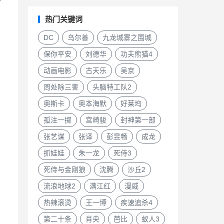
热门关键词
DC
乌尔善
九龙城寨之围城
保你平安
刘德华
功夫熊猫4
动画电影
古天乐
吴京
周处除三害
头脑特工队2
奥斯卡
奥本海默
好莱坞
孤注一掷
宫崎骏
封神第一部
张艺谋
张译
彭昱畅
成龙
抓娃娃
朱一龙
死侍3
死侍与金刚狼
沈腾
沙丘2
流浪地球2
满江红
漫威
热辣滚烫
王一博
疾速追杀4
第二十条
肖央
芭比
蚁人3