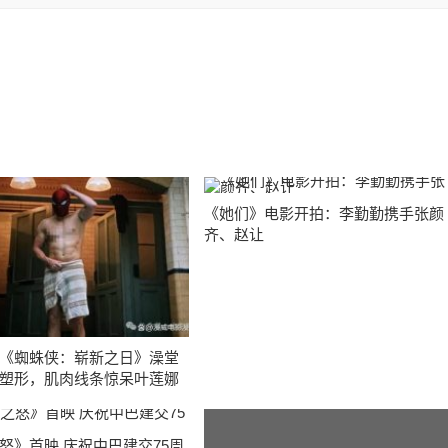
《她们》电影开拍：李勤勤携手张颜
齐、赵让
《蜘蛛侠：崭新之日》澡堂
塑形，肌肉线条惊呆叶莲娜
怒》首映 庆祝中巴建交75周