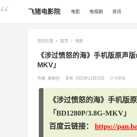
飞猪电影院
电影
电视剧
资讯
您的位置
首页
电影
《涉过愤怒的海》手机版原声版mag
MKV」
作者:
美剧控
发布: 2023年11月23日
0
评论
《涉过愤怒的海》手机版原声
「BD1280P/3.8G-MKV」
百度云链接：
https://pan