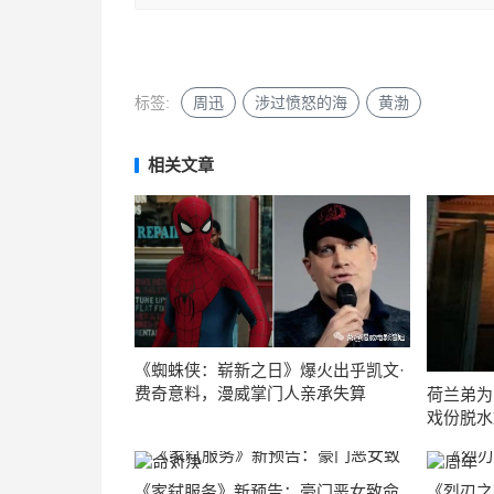
标签:
周迅
涉过愤怒的海
黄渤
相关文章
《蜘蛛侠：崭新之日》爆火出乎凯文·
费奇意料，漫威掌门人亲承失算
荷兰弟为
戏份脱水
《家弑服务》新预告：豪门恶女致命
《烈刃之