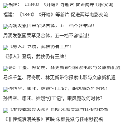
福建：《1840》《开端》等新片 促进两岸电影交流
周润发张国荣罕见合体，五一档不容错过！
《镖人》登场，武侠仍有王牌！
易烊千玺、蒋奇明、林更新带你探索电影与文旅新机遇
孙悟空、哪吒、嫦娥“打工记”，跟风魔改何时休？
《非传统浪漫关系》首映 朱颜曼滋与任彬献祝福